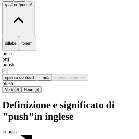
/pʊʃ/
or /poosh/
sillabe
fonemi
push
pʊʃ
poosh
spesso confusi
1
rime
3
pronuncia simile
0
plush
Verb
(
9
)
Noun
(
5
)
Definizione e significato di
"push"in inglese
to push