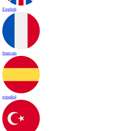
English
français
español