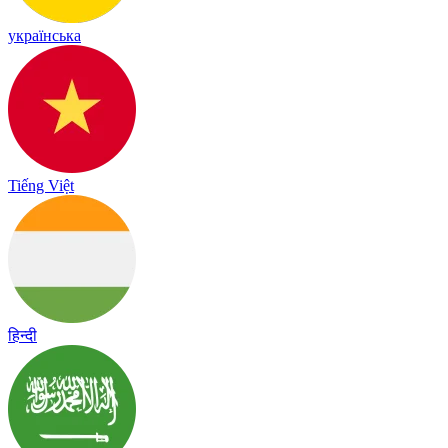
українська
Tiếng Việt
हिन्दी