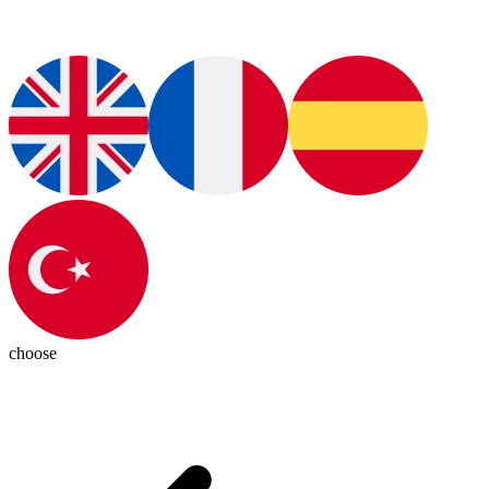
choose