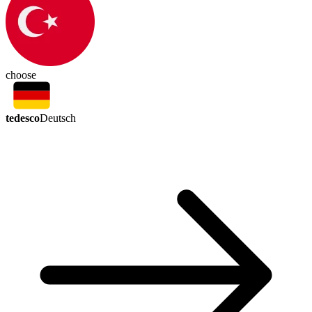
choose
tedesco
Deutsch