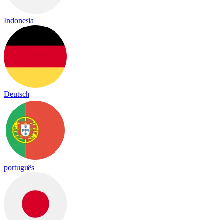
Indonesia
Deutsch
português