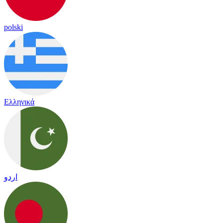
polski
Ελληνικά
اردو