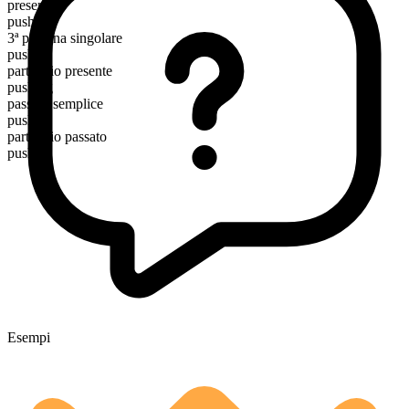
presente
push
3ª persona singolare
pushes
participio presente
pushing
passato semplice
pushed
participio passato
pushed
Esempi