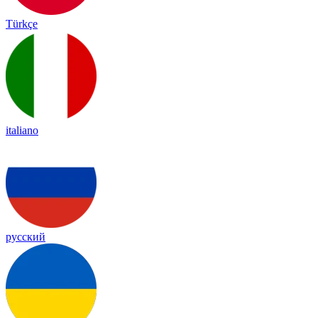
Türkçe
italiano
русский