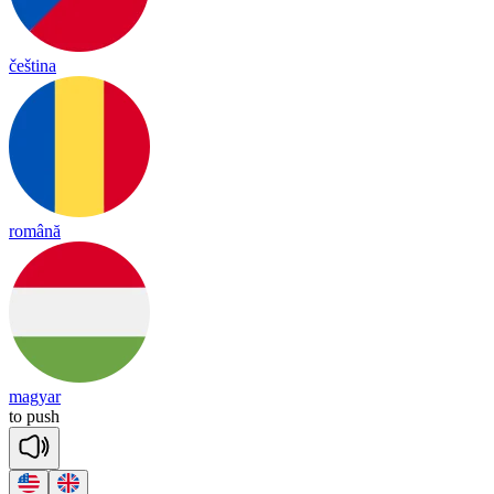
čeština
română
magyar
to
push