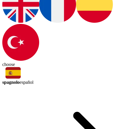
choose
spagnolo
español