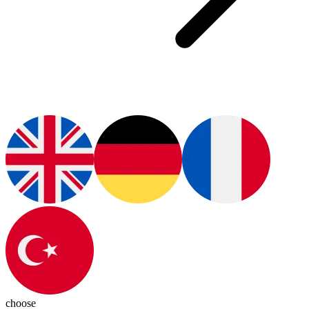
choose