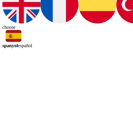
choose
spanyol
español