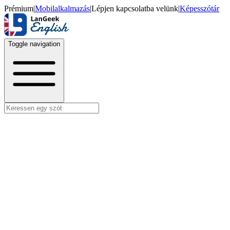
Prémium
|
Mobilalkalmazás
|
Lépjen kapcsolatba velünk
|
Képesszótár
Toggle navigation