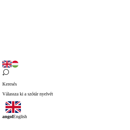
Keresés
Válassza ki a szótár nyelvét
angol
English