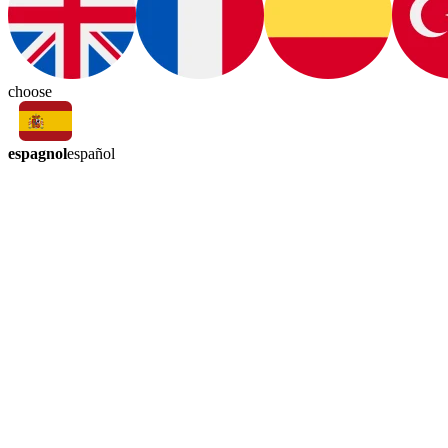
choose
espagnol
español