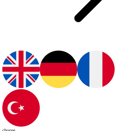
choose