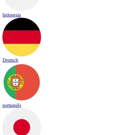
Indonesia
Deutsch
português