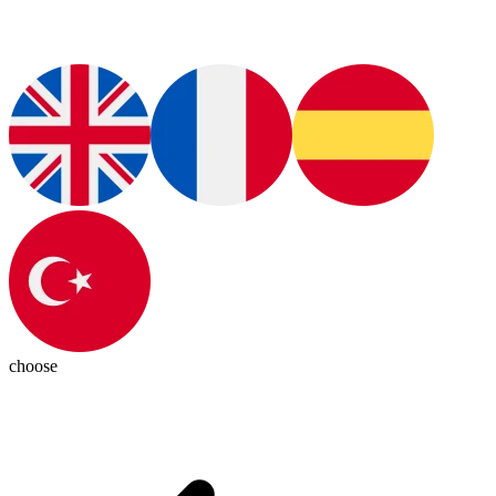
choose