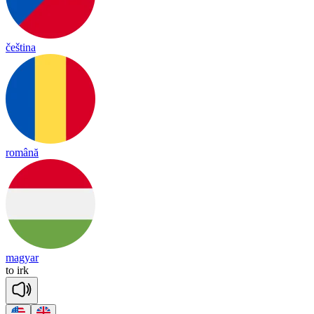
čeština
română
magyar
to
irk