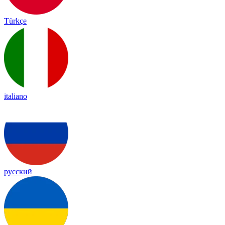
Türkçe
italiano
русский