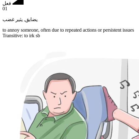
فعل
01
يثير غضب
,
يضايق
to annoy someone, often due to repeated actions or persistent issues
Transitive
:
to irk
sb