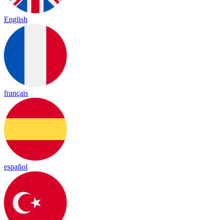
English
français
español