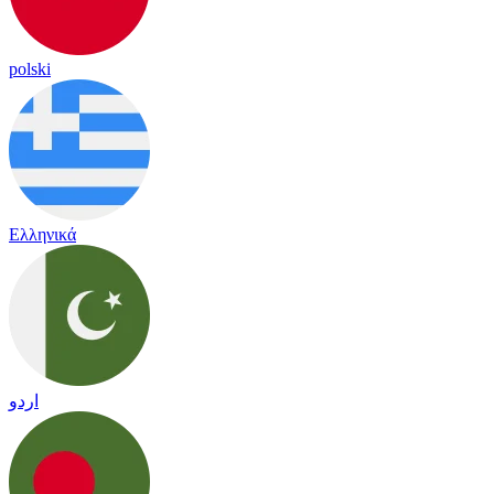
polski
Ελληνικά
اردو