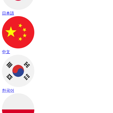
日本語
中文
한국어