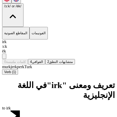
/ɜ:k/
or /ēk/
الفونيمات
المقاطع الصوتية
irk
ɜ:k
ēk
0
كلمات ملتبسة
4
القوافي
2
متشابهات النطق
murk
jerk
perk
Turk
Verb
(
1
)
تعريف ومعنى "irk"في اللغة
الإنجليزية
to irk