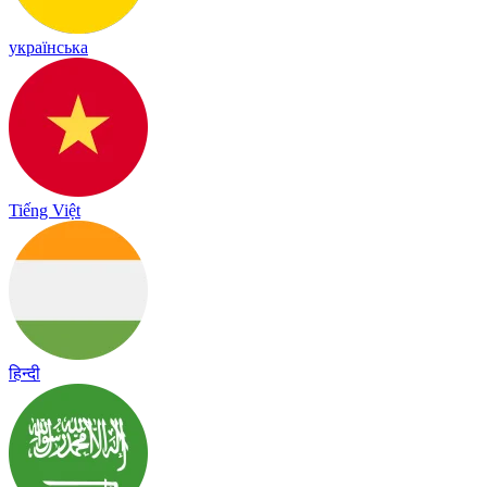
українська
Tiếng Việt
हिन्दी