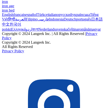
iron
iron age
iron bed
English
français
español
Türkçe
italiano
русский
українська
Tiếng
Việt
हिन्दी
العربية
Filipino
فارسی
Indonesia
Deutsch
português
日本語
中文
한국어
polski
Ελληνικά
اردو
বাংলা
Nederlands
svenska
čeština
română
magyar
Copyright © 2024 Langeek Inc. | All Rights Reserved |
Privacy
Policy
Copyright © 2024 Langeek Inc.
All Rights Reserved
Privacy Policy