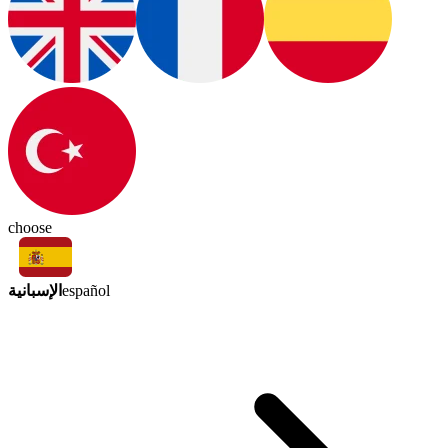
choose
الإسبانية
español