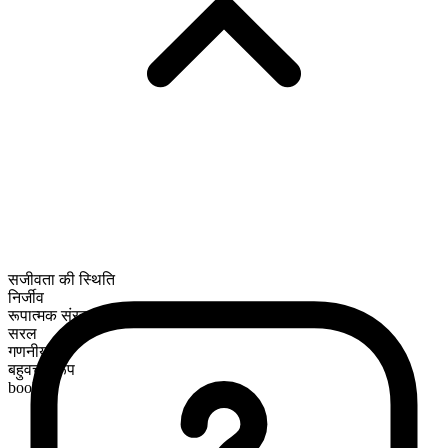
सजीवता की स्थिति
निर्जीव
रूपात्मक संरचना
सरल
गणनीय
बहुवचन रूप
books