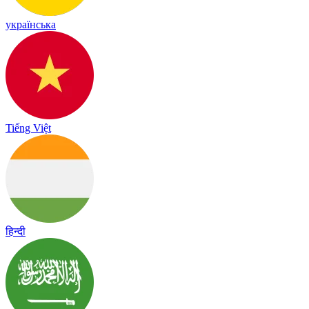
українська
Tiếng Việt
हिन्दी