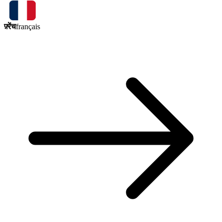
फ़्रेंच
français