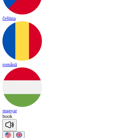
čeština
română
magyar
book