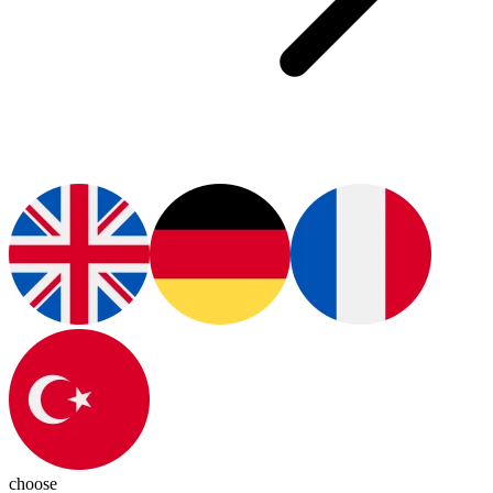
choose