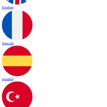
English
français
español