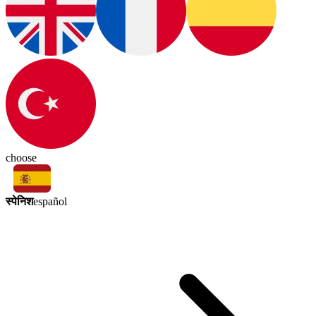
choose
स्पेनिश
español