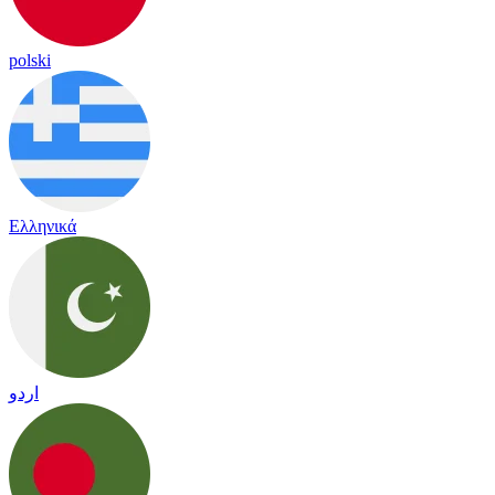
polski
Ελληνικά
اردو