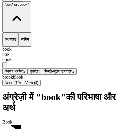
/bʊk/
or /book/
अक्षरखंड
ध्वनिम
book
bʊk
book
अक्सर भ्रमित
2
तुकांत
4
मिलते-जुलते उच्चारण
2
brook
blook
Noun
(
10
)
Verb
(
4
)
अंग्रेज़ी में "book"की परिभाषा और
अर्थ
Book