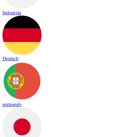
Indonesia
Deutsch
português