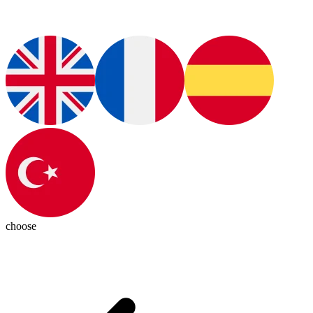
choose