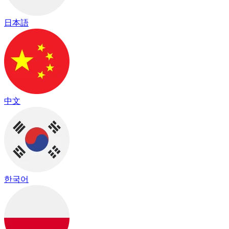
日本語
中文
한국어