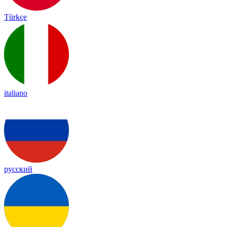
Türkçe
italiano
русский