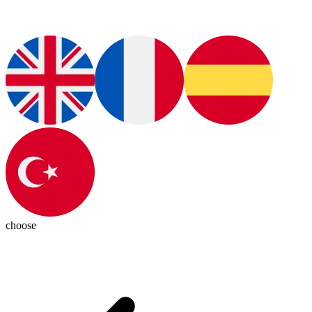
choose