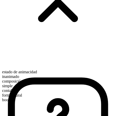
estado de animacidad
inanimado
composición morfológica
simple
contable
forma plural
books