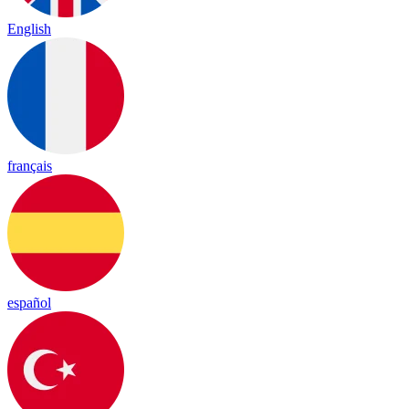
English
français
español