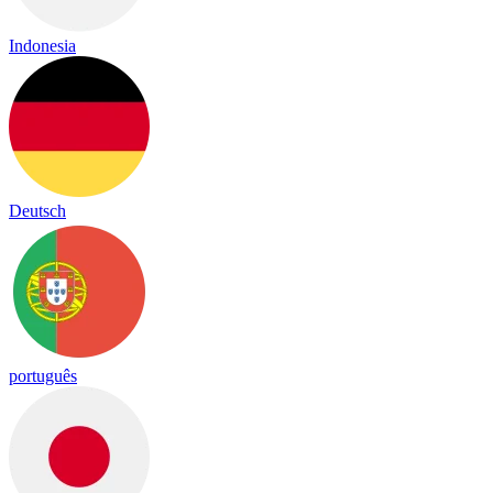
Indonesia
Deutsch
português