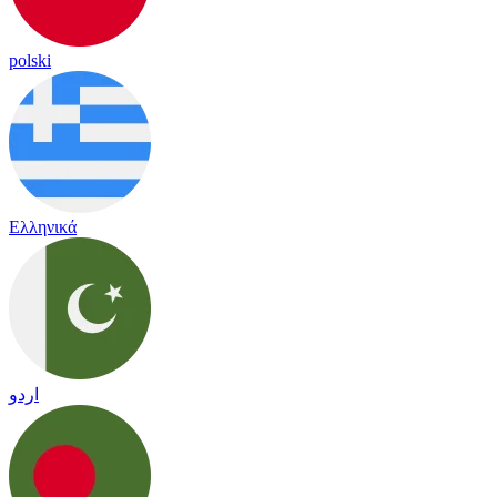
polski
Ελληνικά
اردو