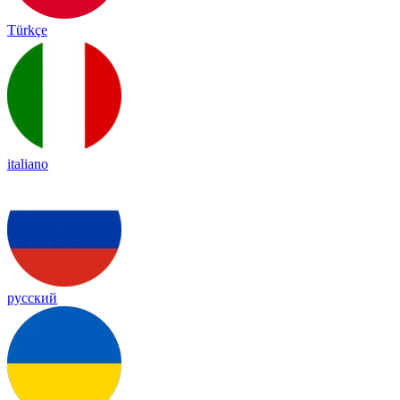
Türkçe
italiano
русский