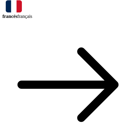
francés
français