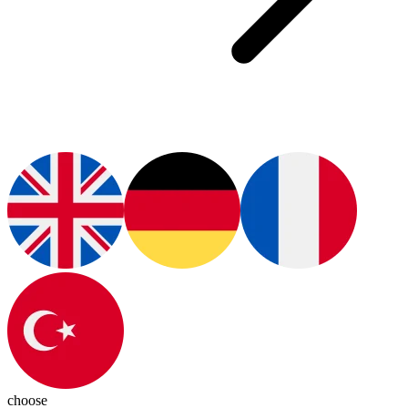
choose