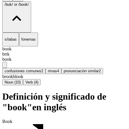
/bʊk/
or /book/
sílabas
fonemas
book
bʊk
book
confusiones comunes
2
rimas
4
pronunciación similar
2
brook
blook
Noun
(
10
)
Verb
(
4
)
Definición y significado de
"book"en inglés
Book