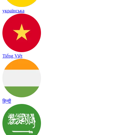
українська
Tiếng Việt
हिन्दी