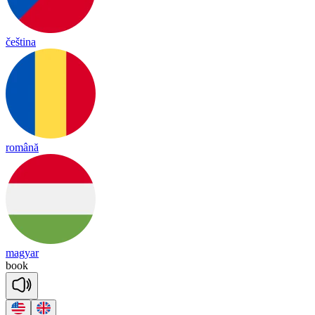
čeština
română
magyar
book