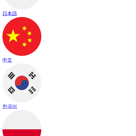
日本語
中文
한국어