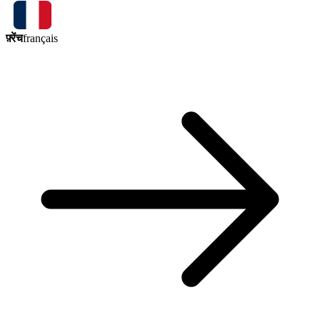
फ़्रेंच
français