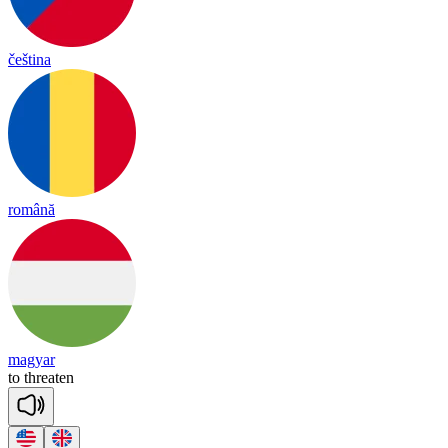
čeština
română
magyar
to
threa
ten