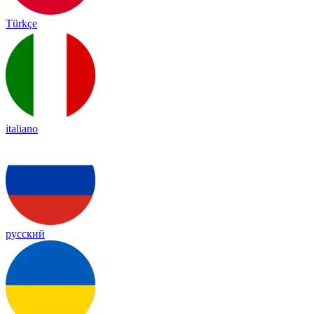
Türkçe
italiano
русский