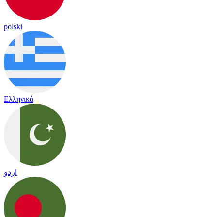
polski
Ελληνικά
اردو