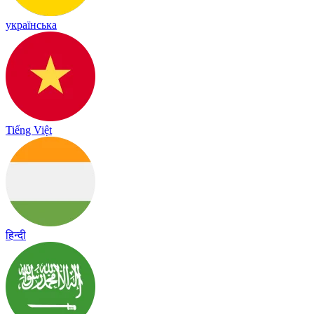
українська
Tiếng Việt
हिन्दी