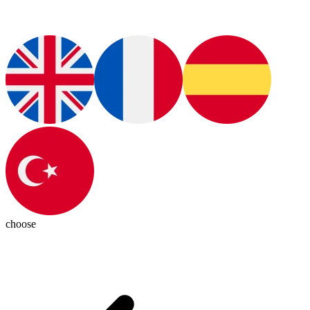
choose