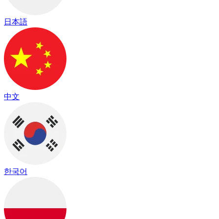
日本語
中文
한국어