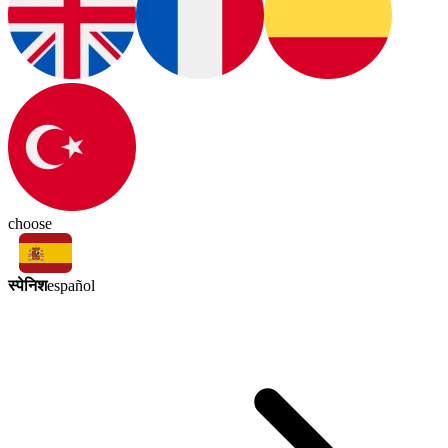
choose
स्पेनिश
español