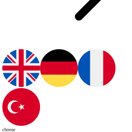
choose