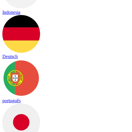
Indonesia
Deutsch
português