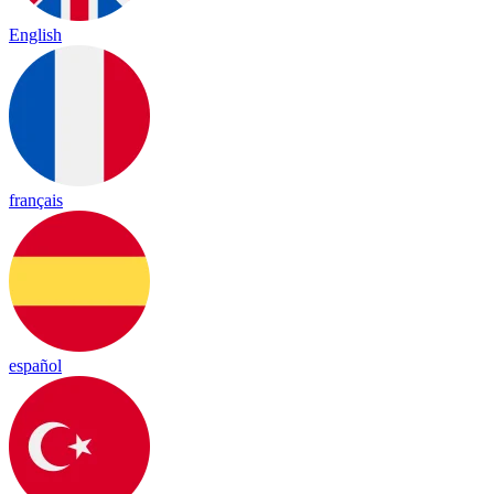
English
français
español