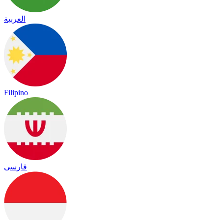
العربية
Filipino
فارسی