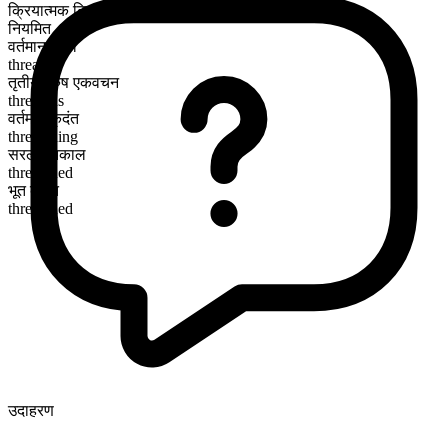
क्रियात्मक क्रिया
नियमित
वर्तमान काल
threaten
तृतीय पुरुष एकवचन
threatens
वर्तमान कृदंत
threatening
सरल भूतकाल
threatened
भूत कृदंत
threatened
उदाहरण