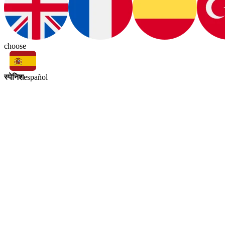
choose
स्पेनिश
español