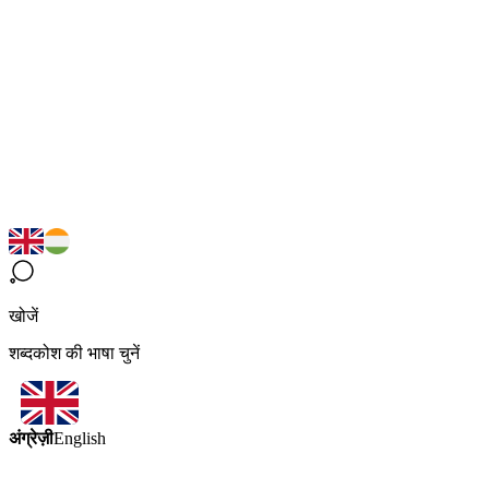
खोजें
शब्दकोश की भाषा चुनें
अंग्रेज़ी
English