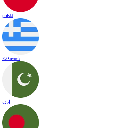
polski
Ελληνικά
اردو