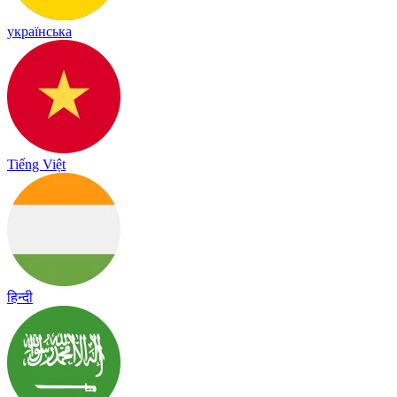
українська
Tiếng Việt
हिन्दी