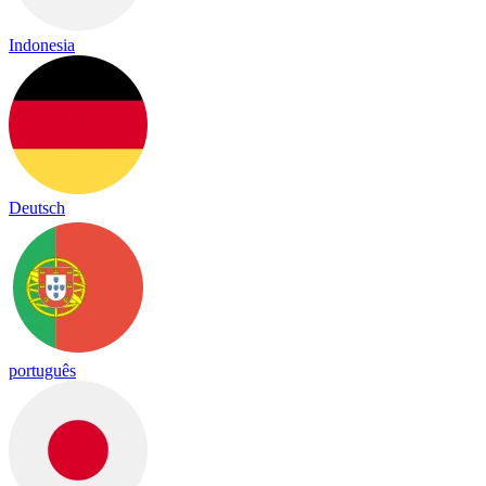
Indonesia
Deutsch
português