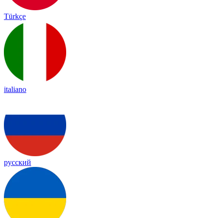
Türkçe
italiano
русский