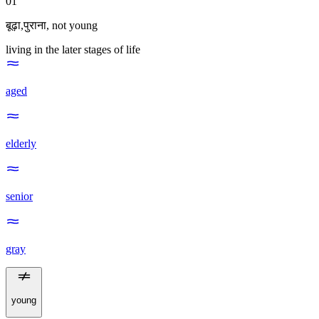
01
बूढ़ा,पुराना
,
not young
living in the later stages of life
aged
elderly
senior
gray
young