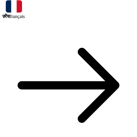
फ़्रेंच
français