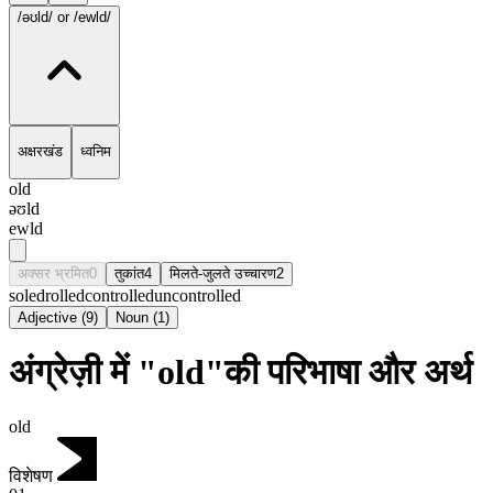
/əʊld/
or /ewld/
अक्षरखंड
ध्वनिम
old
əʊld
ewld
अक्सर भ्रमित
0
तुकांत
4
मिलते-जुलते उच्चारण
2
soled
rolled
controlled
uncontrolled
Adjective
(
9
)
Noun
(
1
)
अंग्रेज़ी में "old"की परिभाषा और अर्थ
old
विशेषण