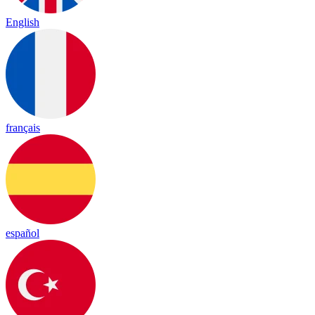
English
français
español