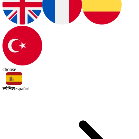
choose
स्पेनिश
español