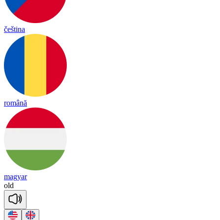
čeština
română
magyar
old