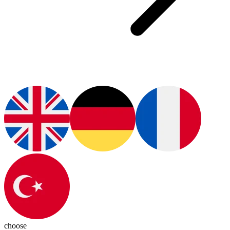
choose