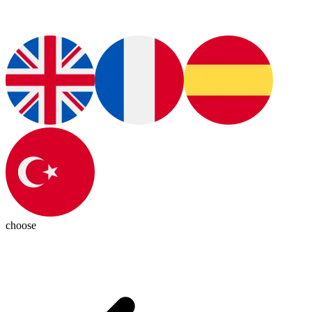
choose