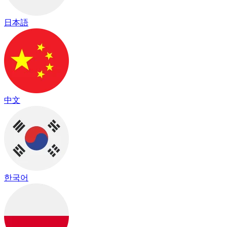
日本語
中文
한국어