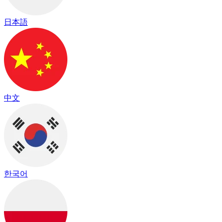
日本語
中文
한국어