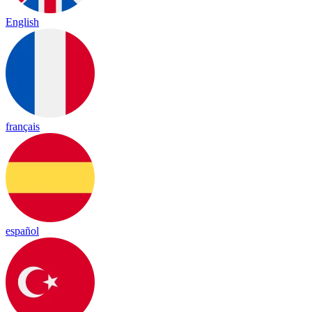
English
français
español