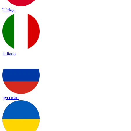
Türkçe
italiano
русский