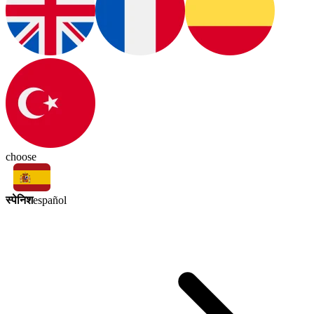
choose
स्पेनिश
español