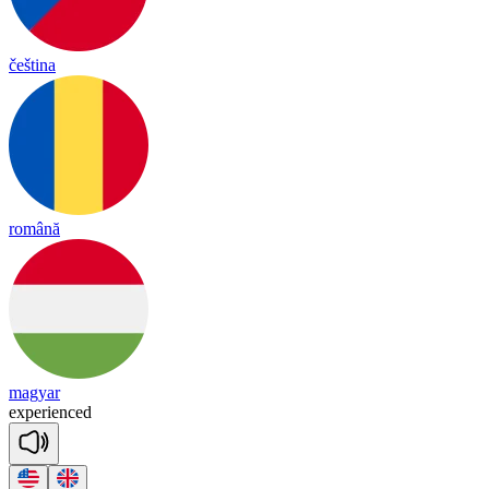
čeština
română
magyar
ex
pe
rienced