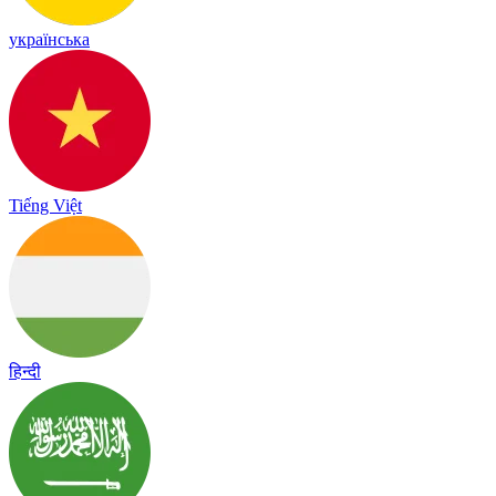
українська
Tiếng Việt
हिन्दी