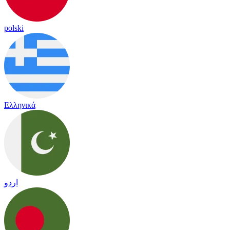
polski
Ελληνικά
اردو