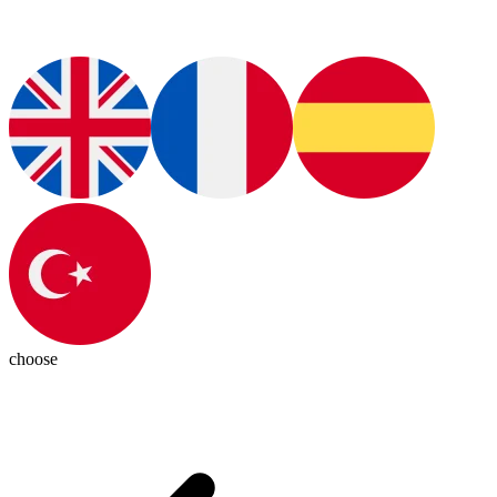
choose