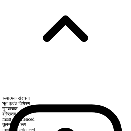
रूपात्मक संरचना
भूत कृदंत विशेषण
गुणवाचक
श्रेष्ठतम रूप
most experienced
तुलनात्मक रूप
more experienced