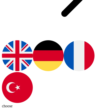
choose