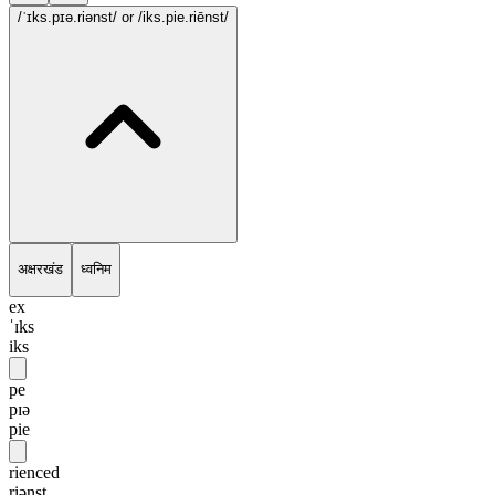
/ˈɪks.pɪə.riənst/
or /iks.pie.riēnst/
अक्षरखंड
ध्वनिम
ex
ˈɪks
iks
pe
pɪə
pie
rienced
riənst