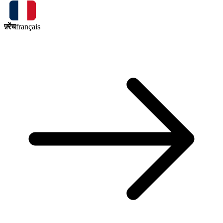
फ़्रेंच
français