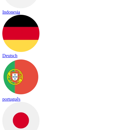
Indonesia
Deutsch
português