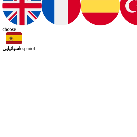
choose
اسپانیایی
español