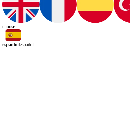
choose
espanhol
español