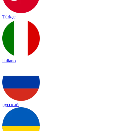
Türkçe
italiano
русский