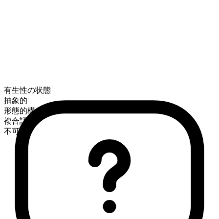
有生性の状態
抽象的
形態的構成
複合語
不可算