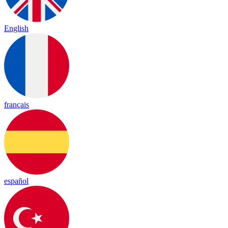
English
français
español