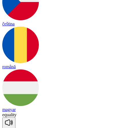
čeština
română
magyar
eq
ua
li
ty