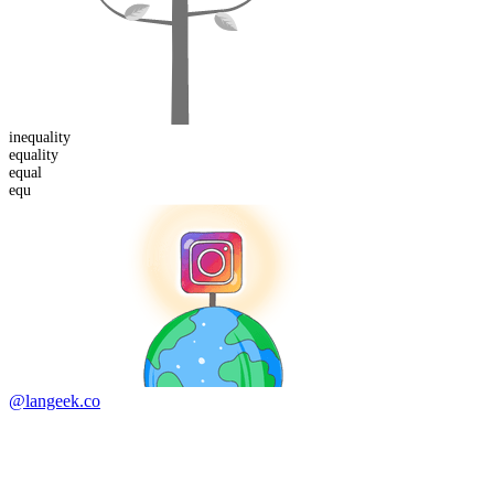
in
equality
equality
equ
al
equ
@langeek.co