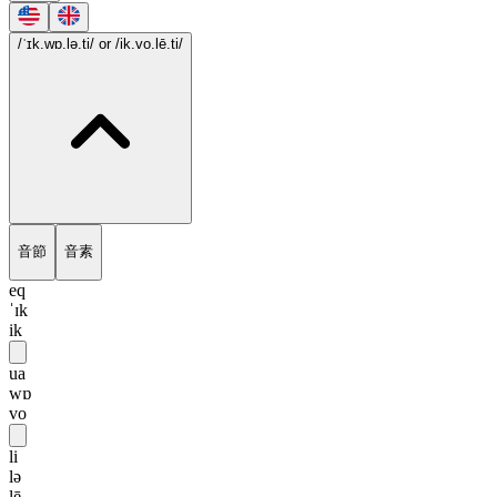
/ˈɪk.wɒ.lə.ti/
or /ik.vo.lē.ti/
音節
音素
eq
ˈɪk
ik
ua
wɒ
vo
li
lə
lē