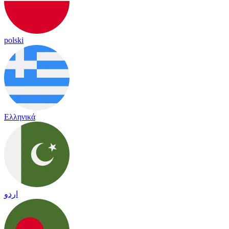
polski
Ελληνικά
اردو