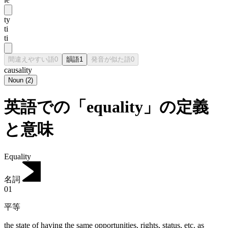
ty
ti
ti
間違えやすい語
0
韻語
1
発音が似た語
0
causality
Noun
(
2
)
英語での「equality」の定義
と意味
Equality
名詞
01
平等
the state of having the same opportunities, rights, status, etc. as