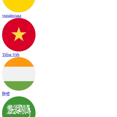
українська
Tiếng Việt
हिन्दी