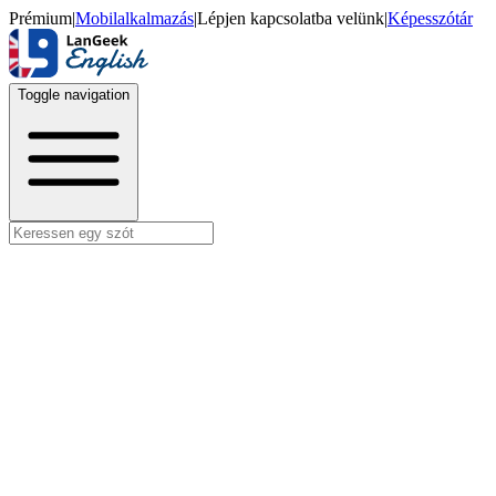
Prémium
|
Mobilalkalmazás
|
Lépjen kapcsolatba velünk
|
Képesszótár
Toggle navigation