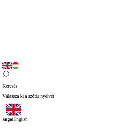
Keresés
Válassza ki a szótár nyelvét
angol
English