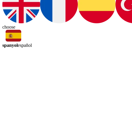
choose
spanyol
español