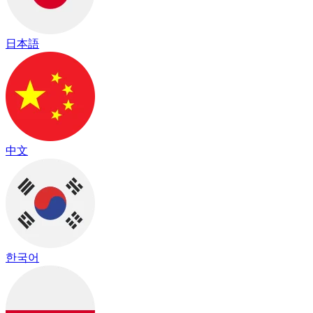
日本語
中文
한국어