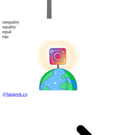
in
equality
equality
equ
al
equ
@langeek.co