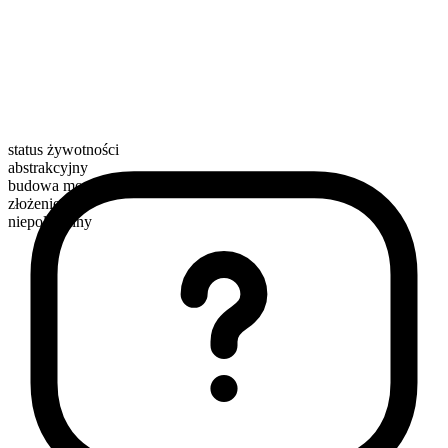
status żywotności
abstrakcyjny
budowa morfologiczna
złożenie
niepoliczalny