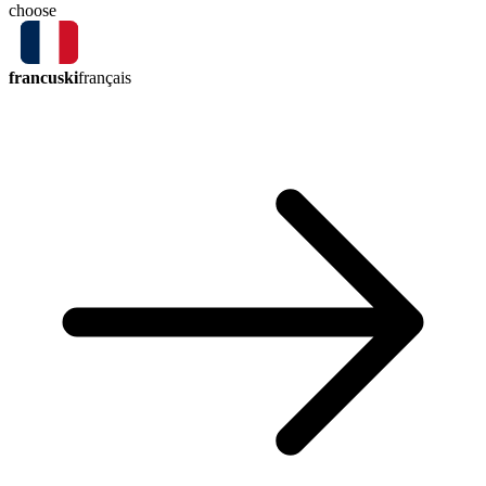
choose
francuski
français