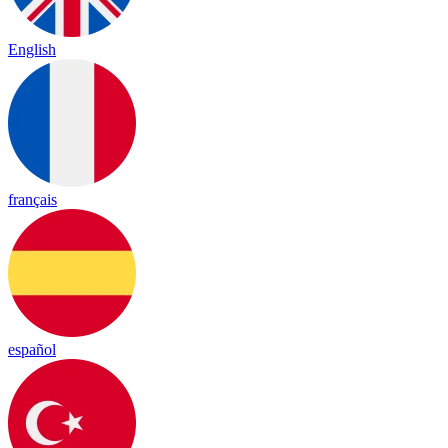
English
français
español