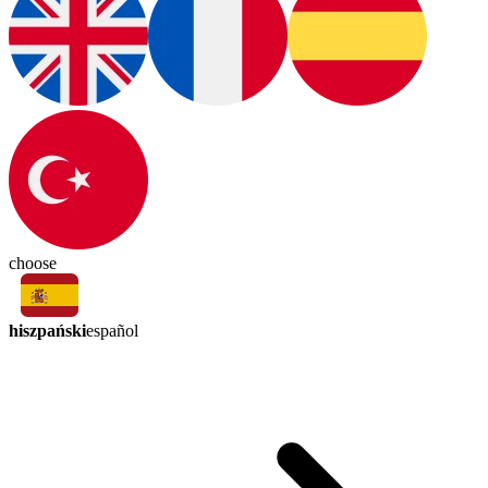
choose
hiszpański
español