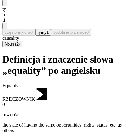
ty
ti
ti
często mylone
0
rymy
1
podobnie brzmiące
0
causality
Noun
(
2
)
Definicja i znaczenie słowa
„equality” po angielsku
Equality
RZECZOWNIK
01
równość
the state of having the same opportunities, rights, status, etc. as
others