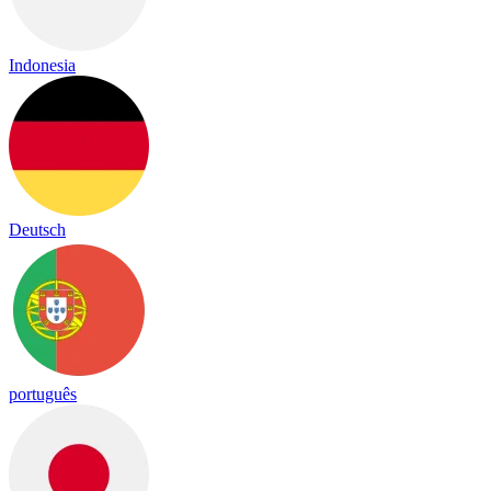
Indonesia
Deutsch
português