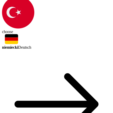
choose
niemiecki
Deutsch