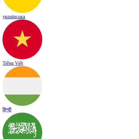
українська
Tiếng Việt
हिन्दी