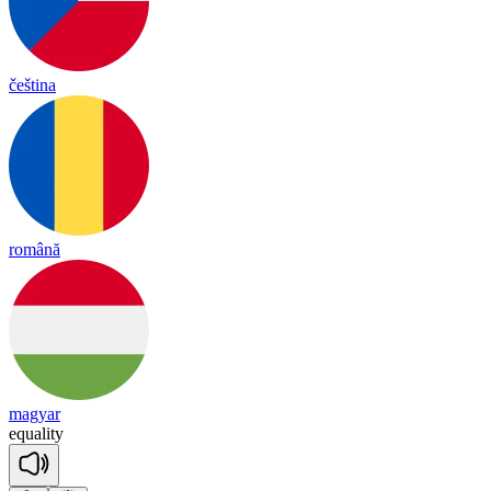
čeština
română
magyar
eq
ua
li
ty