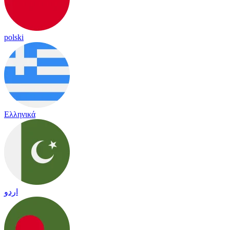
polski
Ελληνικά
اردو