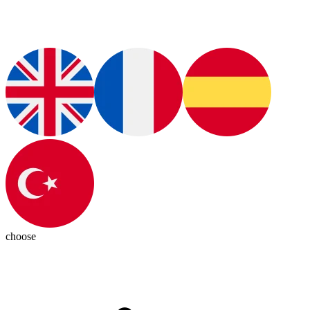
choose