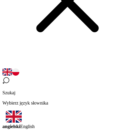
Szukaj
Wybierz język słownika
angielski
English