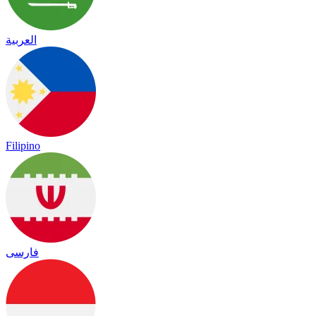
العربية
Filipino
فارسی