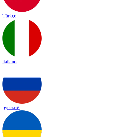
Türkçe
italiano
русский