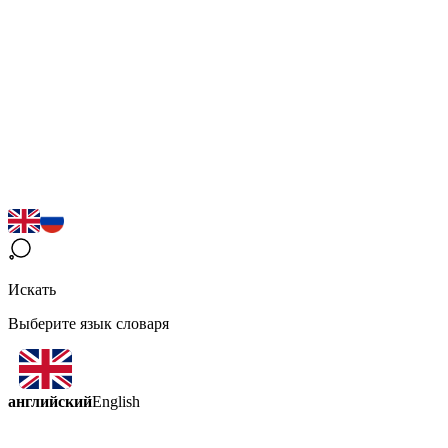
Искать
Выберите язык словаря
английский
English