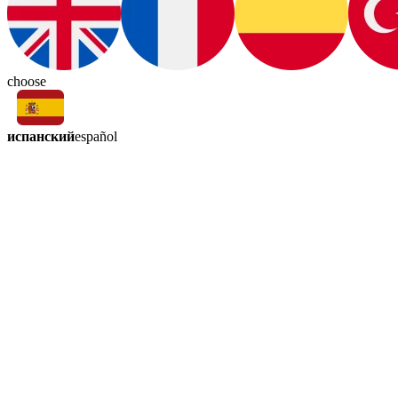
choose
испанский
español