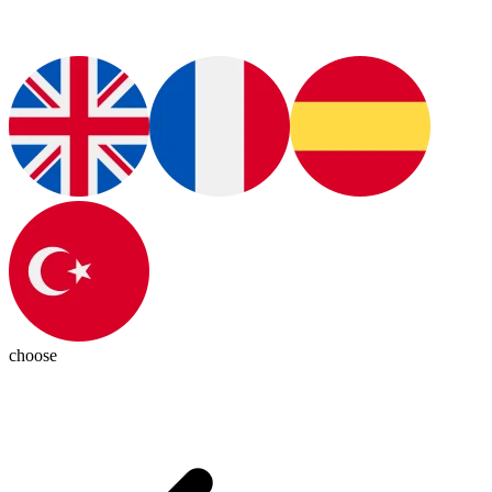
choose