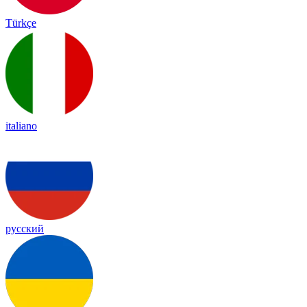
Türkçe
italiano
русский