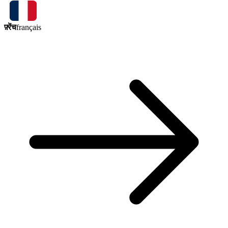
फ़्रेंच
français