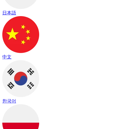
日本語
中文
한국어