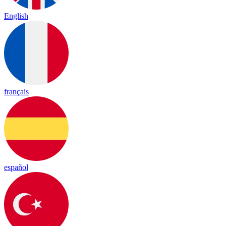
English
français
español