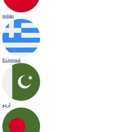
polski
Ελληνικά
اردو