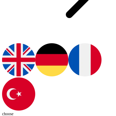
choose