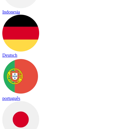
Indonesia
Deutsch
português