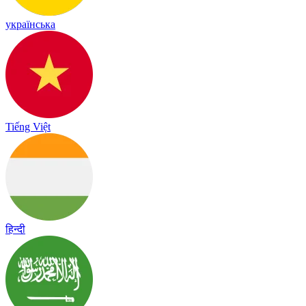
українська
Tiếng Việt
हिन्दी