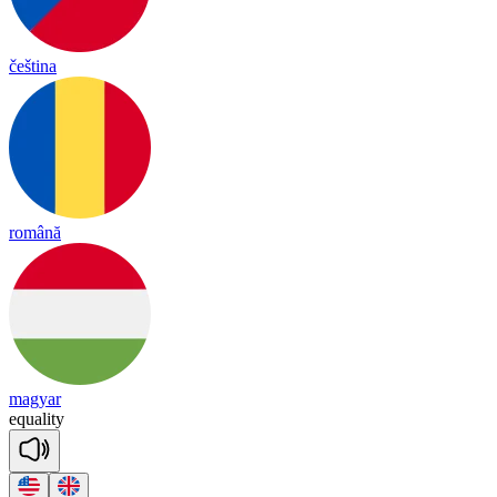
čeština
română
magyar
eq
ua
li
ty