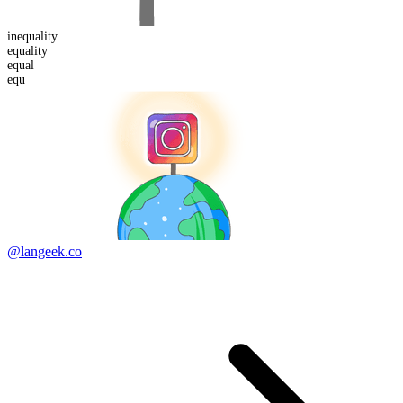
in
equality
equality
equ
al
equ
@langeek.co