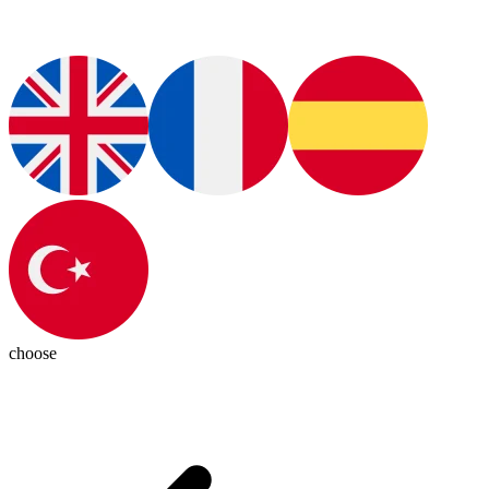
choose