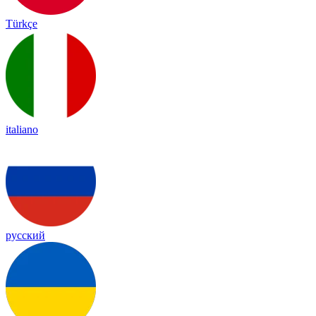
Türkçe
italiano
русский