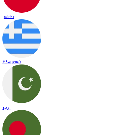
polski
Ελληνικά
اردو