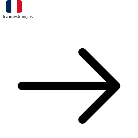
francés
français