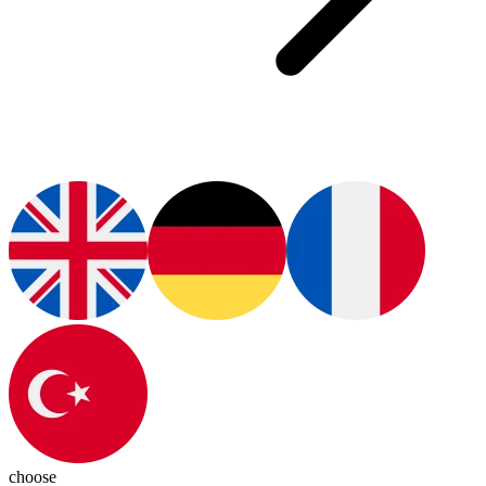
choose