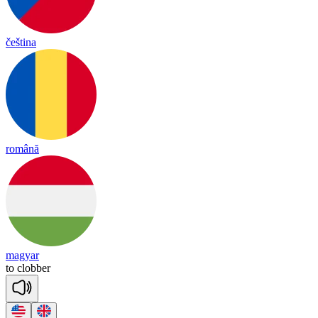
čeština
română
magyar
to
clo
bber