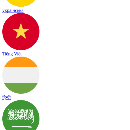
українська
Tiếng Việt
हिन्दी