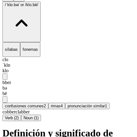
/ˈklɒ.bə/
or /klo.bē/
sílabas
fonemas
clo
ˈklɒ
klo
bber
bə
bē
confusiones comunes
2
rimas
4
pronunciación similar
1
cobber
clabber
Verb
(
2
)
Noun
(
1
)
Definición y significado de