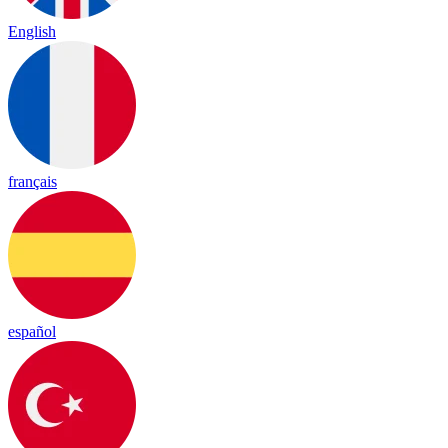
English
français
español