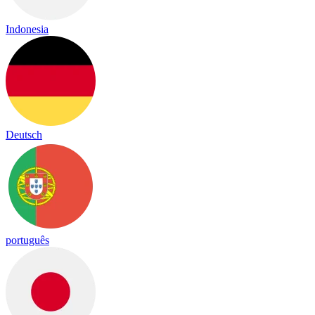
Indonesia
Deutsch
português