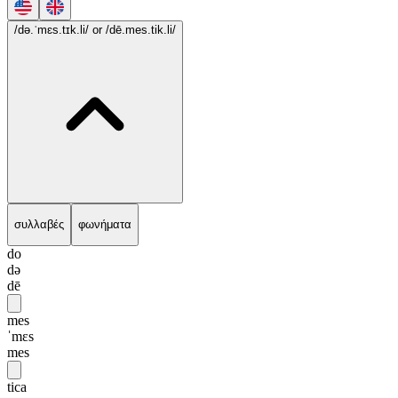
/də.ˈmɛs.tɪk.li/
or /dē.mes.tik.li/
συλλαβές
φωνήματα
do
də
dē
mes
ˈmɛs
mes
tica