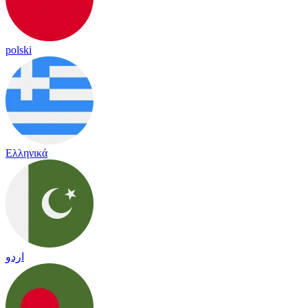
polski
Ελληνικά
اردو