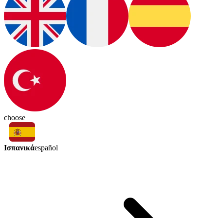
choose
Ισπανικά
español