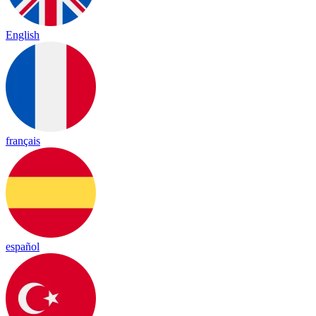
English
français
español