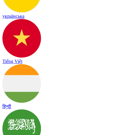
українська
Tiếng Việt
हिन्दी