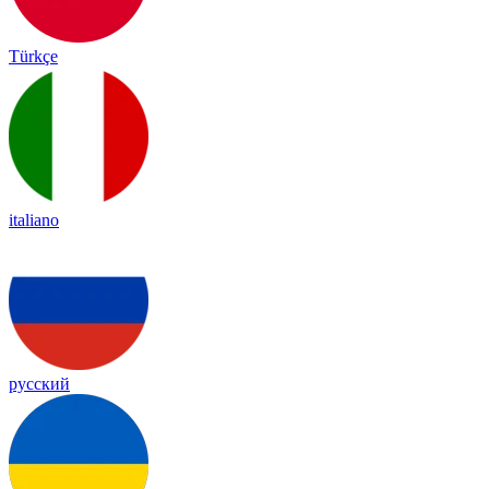
Türkçe
italiano
русский