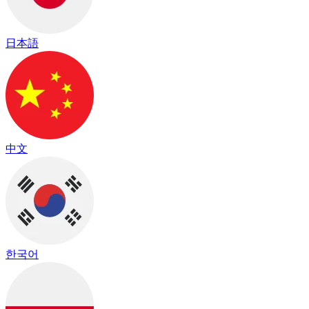
日本語
中文
한국어