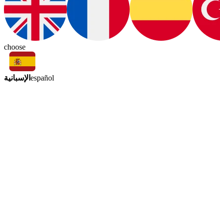
choose
الإسبانية
español