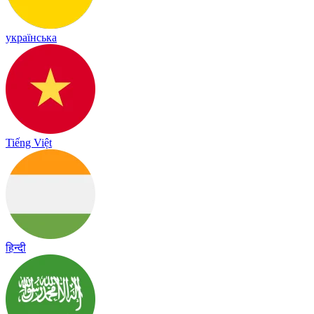
українська
Tiếng Việt
हिन्दी