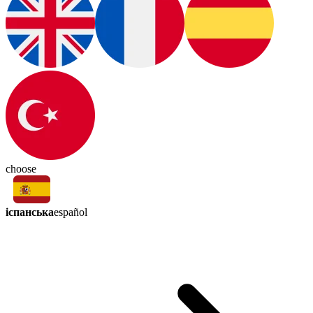
choose
іспанська
español