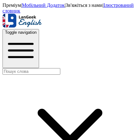
Преміум
|
Мобільний Додаток
|
Зв'яжіться з нами
|
Ілюстрований
словник
Toggle navigation