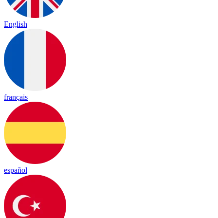
English
français
español