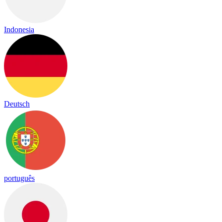
Indonesia
Deutsch
português