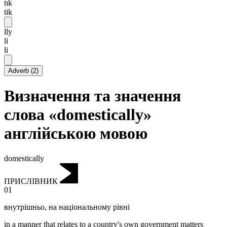
tɪk
tik
lly
li
li
Adverb
(
2
)
Визначення та значення
слова «domestically»
англійською мовою
domestically
ПРИСЛІВНИК
01
внутрішньо
,
на національному рівні
in a manner that relates to a country's own government matters