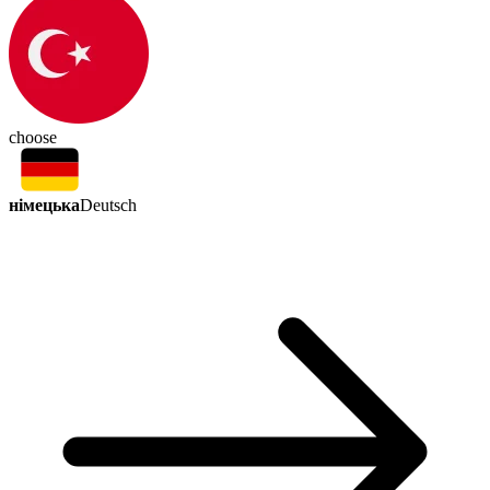
choose
німецька
Deutsch