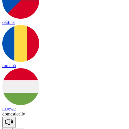
čeština
română
magyar
do
mes
tica
lly