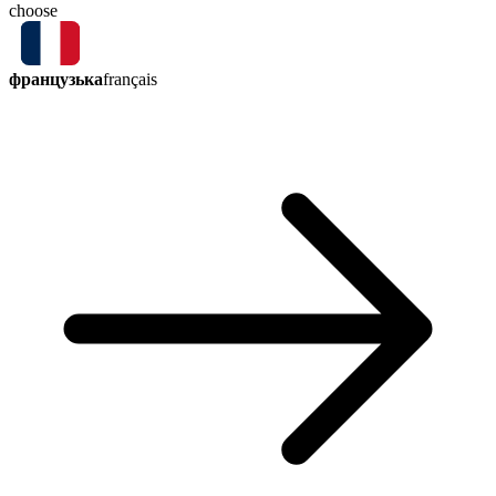
choose
французька
français