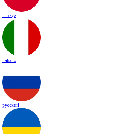
Türkçe
italiano
русский