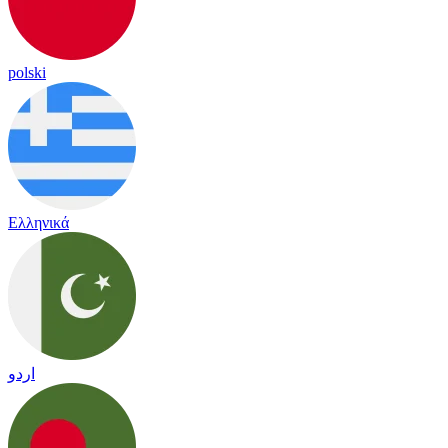
polski
Ελληνικά
اردو