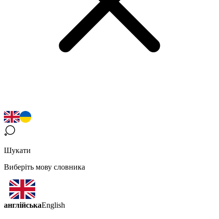
Шукати
Виберіть мову словника
англійська
English