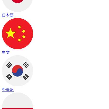
日本語
中文
한국어