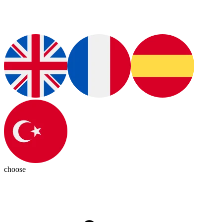
choose