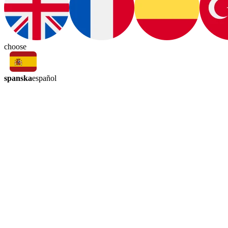
choose
spanska
español