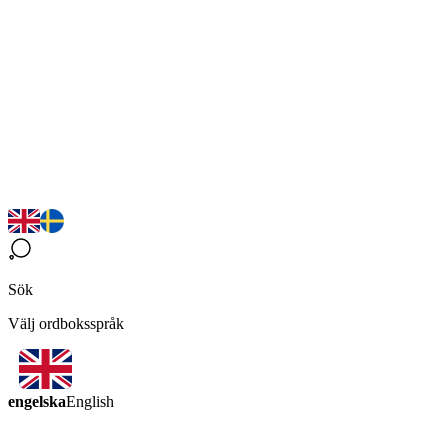
Sök
Välj ordboksspråk
engelska
English