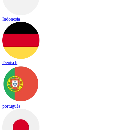
Indonesia
Deutsch
português