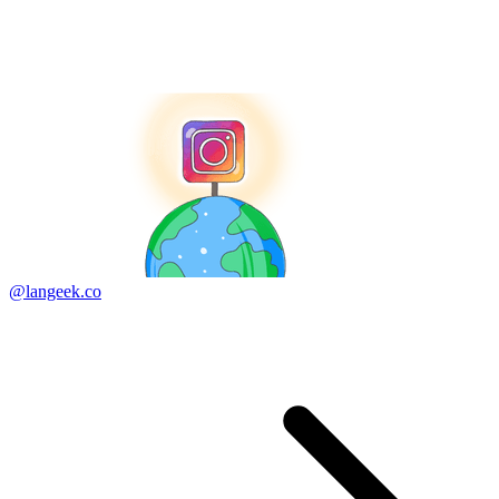
@langeek.co