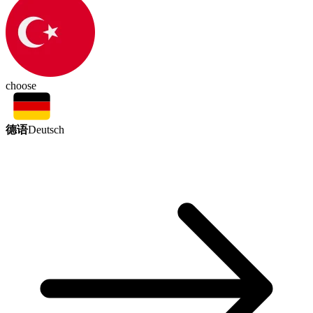
choose
德语
Deutsch