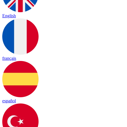
English
français
español