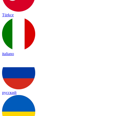
Türkçe
italiano
русский