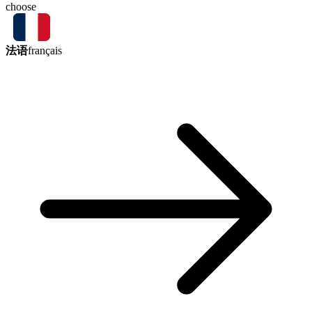
choose
法语
français