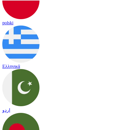
polski
Ελληνικά
اردو