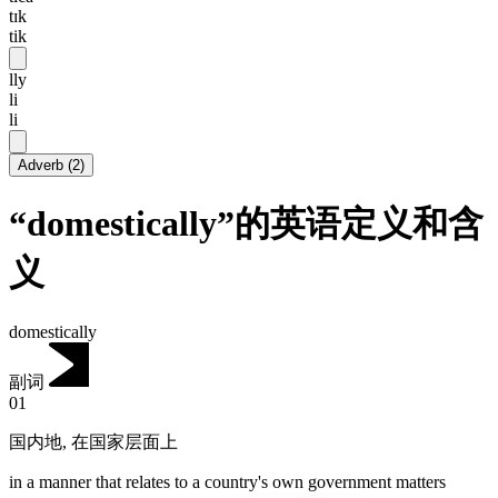
tɪk
tik
lly
li
li
Adverb
(
2
)
“domestically”的英语定义和含
义
domestically
副词
01
国内地
,
在国家层面上
in a manner that relates to a country's own government matters