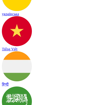
українська
Tiếng Việt
हिन्दी