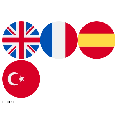
choose