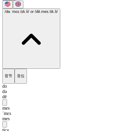
/də.ˈmɛs.tɪk.li/
or /dē.mes.tik.li/
音节
音位
do
də
dē
mes
ˈmɛs
mes
tica