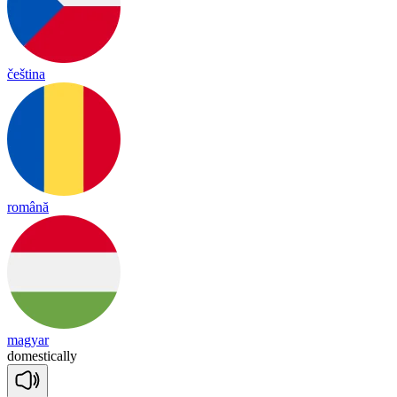
čeština
română
magyar
do
mes
tica
lly