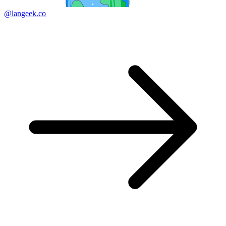
@langeek.co