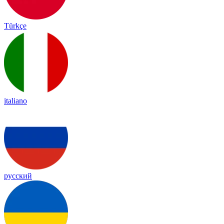
Türkçe
italiano
русский