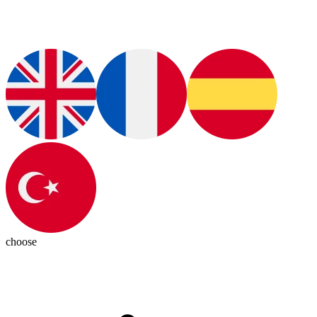
choose