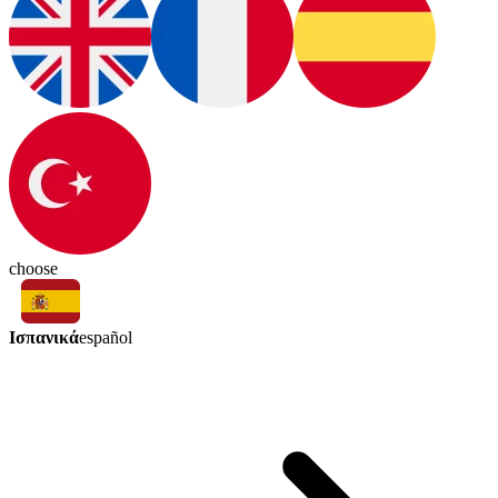
choose
Ισπανικά
español