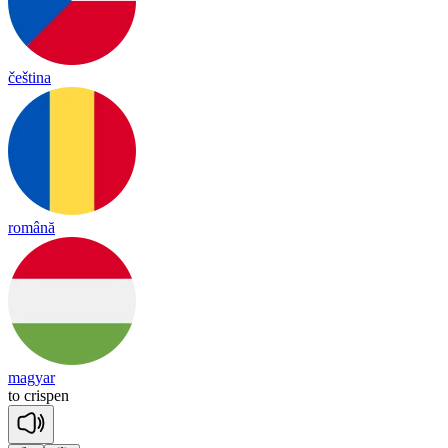
čeština
română
magyar
to
cris
pen