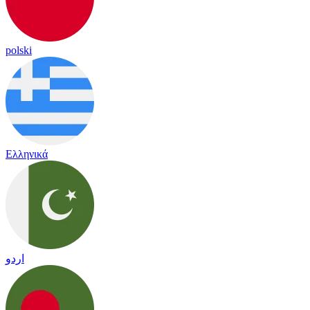
polski
Ελληνικά
اردو