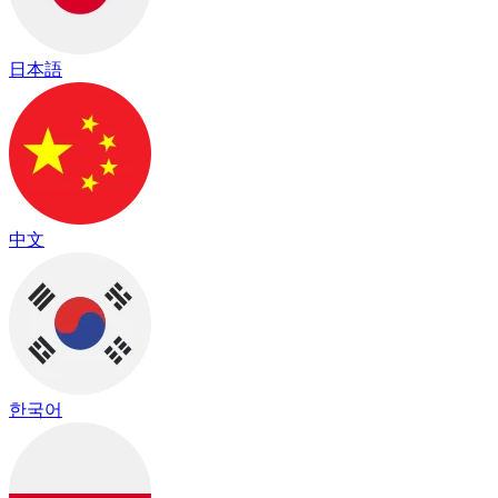
日本語
中文
한국어