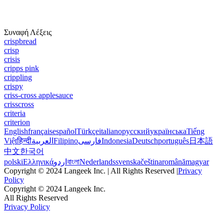
Συναφή Λέξεις
crispbread
crisp
crisis
cripps pink
crippling
crispy
criss-cross applesauce
crisscross
criteria
criterion
English
français
español
Türkçe
italiano
русский
українська
Tiếng
Việt
हिन्दी
العربية
Filipino
فارسی
Indonesia
Deutsch
português
日本語
中文
한국어
polski
Ελληνικά
اردو
বাংলা
Nederlands
svenska
čeština
română
magyar
Copyright © 2024 Langeek Inc. | All Rights Reserved |
Privacy
Policy
Copyright © 2024 Langeek Inc.
All Rights Reserved
Privacy Policy