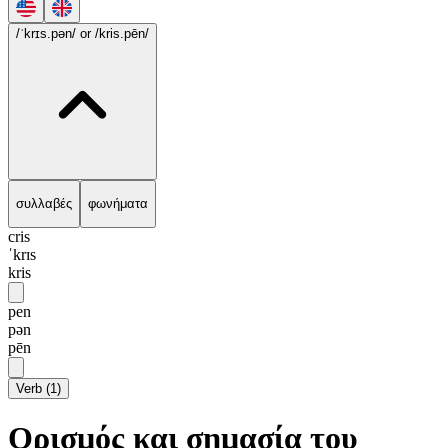
/ˈkrɪs.pən/
or /kris.pēn/
συλλαβές
φωνήματα
cris
ˈkrɪs
kris
pen
pən
pēn
Verb
(
1
)
Ορισμός και σημασία του