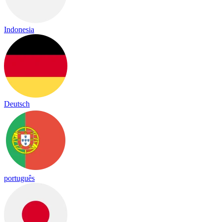
Indonesia
Deutsch
português