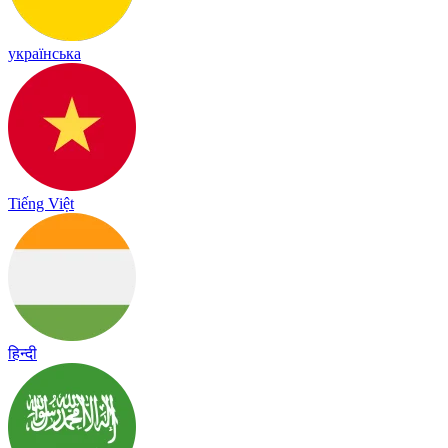
українська
Tiếng Việt
हिन्दी