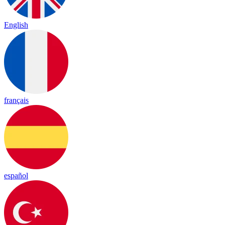
English
français
español