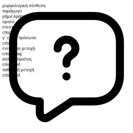
μορφολογική σύνθεση
παράγωγο
ρήμα δράσης
ομαλό
ενεστώτας
crispen
γ΄ ενικό πρόσωπο
crispens
ενεστώτα μετοχή
crispening
απλός αόριστος
crispened
παθητική μετοχή
crispened