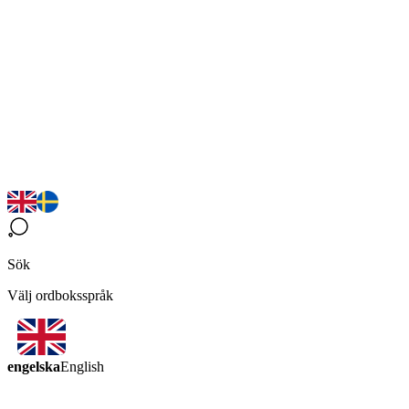
Sök
Välj ordboksspråk
engelska
English