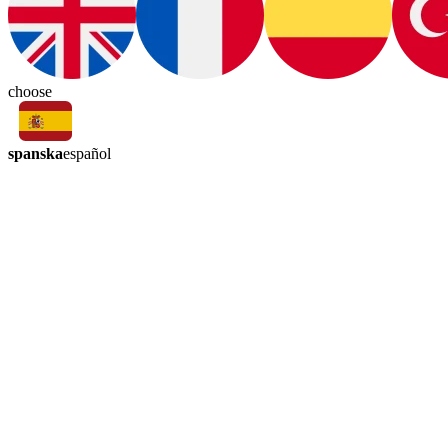
choose
spanska
español