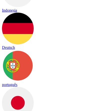
Indonesia
Deutsch
português