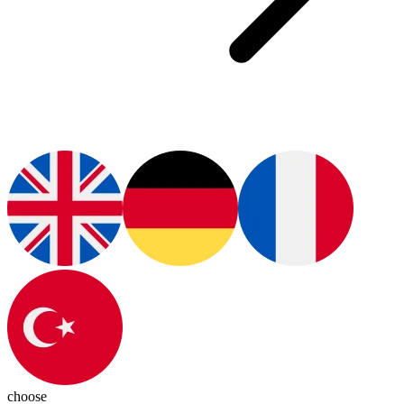
choose