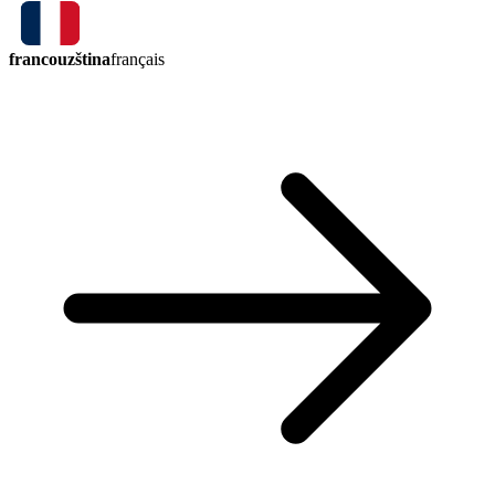
francouzština
français