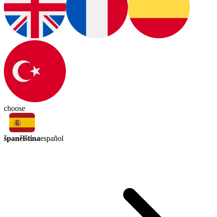
choose
španělština
español