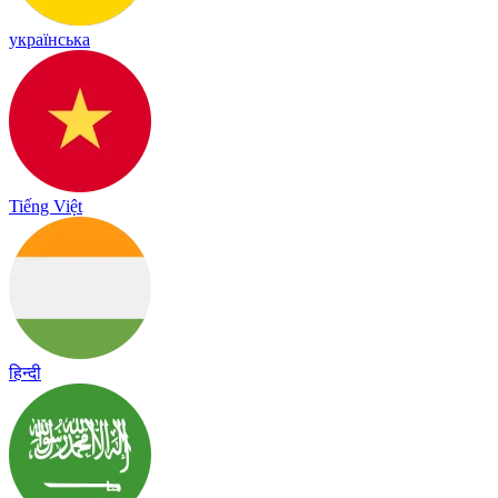
українська
Tiếng Việt
हिन्दी