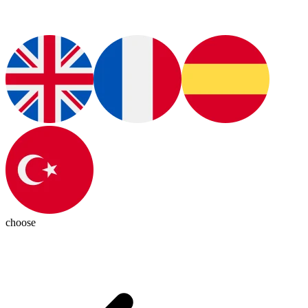
choose