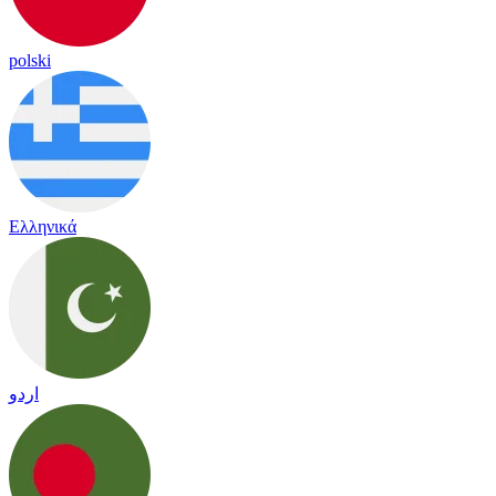
polski
Ελληνικά
اردو