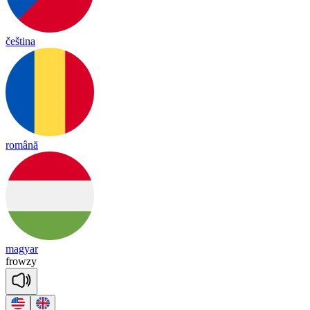
čeština
română
magyar
frow
zy