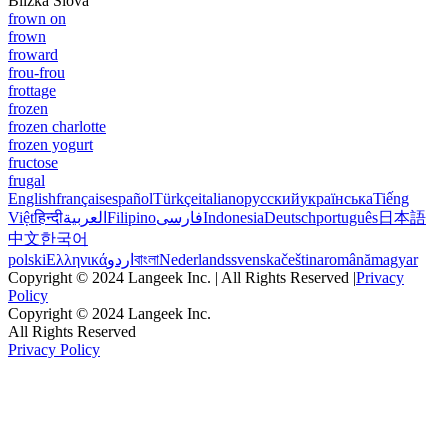
Blízká Slova
frown on
frown
froward
frou-frou
frottage
frozen
frozen charlotte
frozen yogurt
fructose
frugal
English
français
español
Türkçe
italiano
русский
українська
Tiếng
Việt
हिन्दी
العربية
Filipino
فارسی
Indonesia
Deutsch
português
日本語
中文
한국어
polski
Ελληνικά
اردو
বাংলা
Nederlands
svenska
čeština
română
magyar
Copyright © 2024 Langeek Inc. | All Rights Reserved |
Privacy
Policy
Copyright © 2024 Langeek Inc.
All Rights Reserved
Privacy Policy