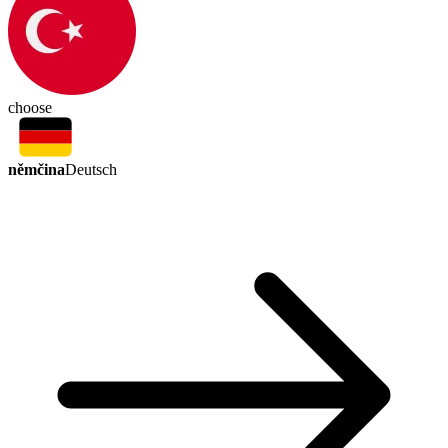
choose
němčina
Deutsch