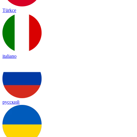
Türkçe
italiano
русский