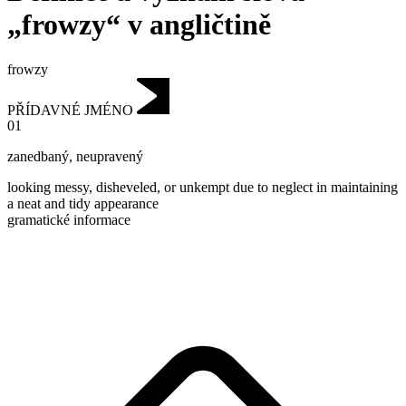
„frowzy“ v angličtině
frowzy
PŘÍDAVNÉ JMÉNO
01
zanedbaný
,
neupravený
looking messy, disheveled, or unkempt due to neglect in maintaining
a neat and tidy appearance
gramatické informace