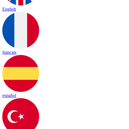
English
français
español