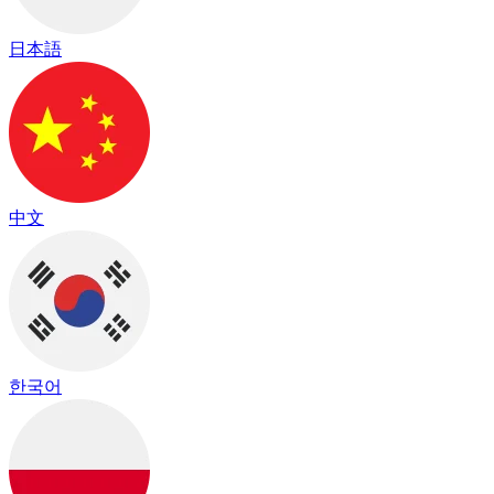
日本語
中文
한국어