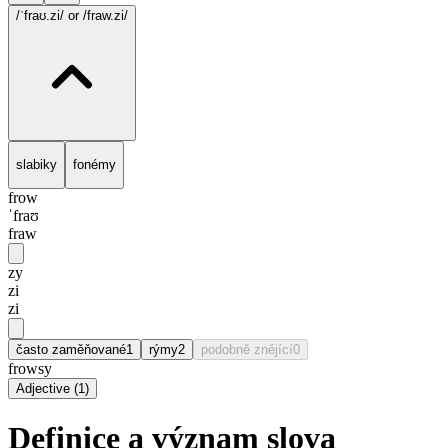
/ˈfraʊ.zi/
or /fraw.zi/
slabiky
fonémy
frow
ˈfraʊ
fraw
zy
zi
zi
často zaměňované
1
rýmy
2
podobně znějící
0
frowsy
Adjective
(
1
)
Definice a význam slova