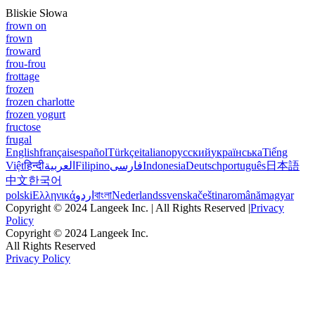
Bliskie Słowa
frown on
frown
froward
frou-frou
frottage
frozen
frozen charlotte
frozen yogurt
fructose
frugal
English
français
español
Türkçe
italiano
русский
українська
Tiếng
Việt
हिन्दी
العربية
Filipino
فارسی
Indonesia
Deutsch
português
日本語
中文
한국어
polski
Ελληνικά
اردو
বাংলা
Nederlands
svenska
čeština
română
magyar
Copyright © 2024 Langeek Inc. | All Rights Reserved |
Privacy
Policy
Copyright © 2024 Langeek Inc.
All Rights Reserved
Privacy Policy