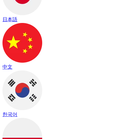
日本語
中文
한국어