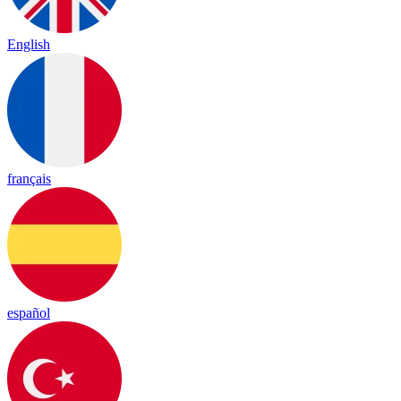
English
français
español