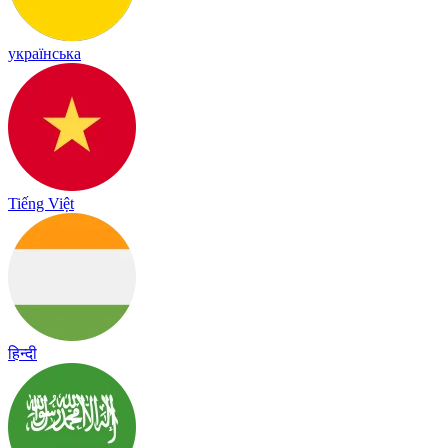
українська
Tiếng Việt
हिन्दी