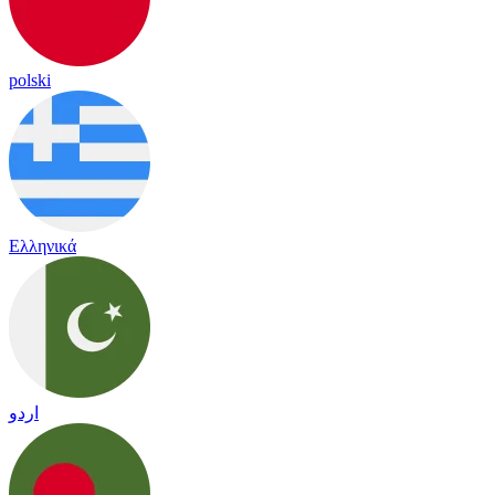
polski
Ελληνικά
اردو