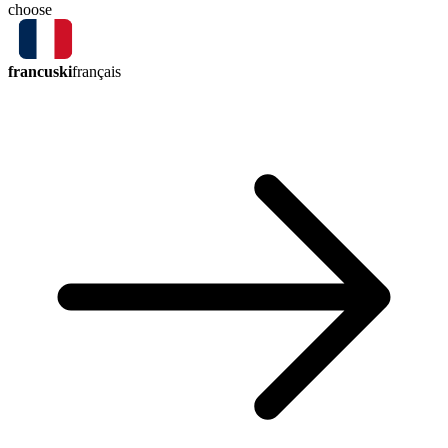
choose
francuski
français