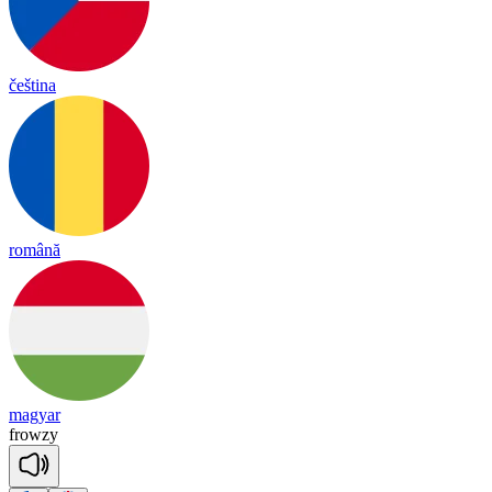
čeština
română
magyar
frow
zy