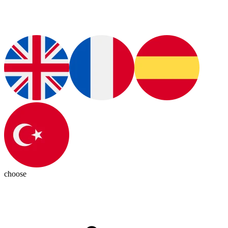
choose