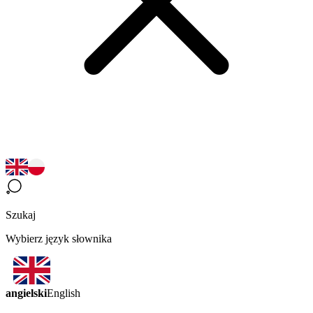
Szukaj
Wybierz język słownika
angielski
English