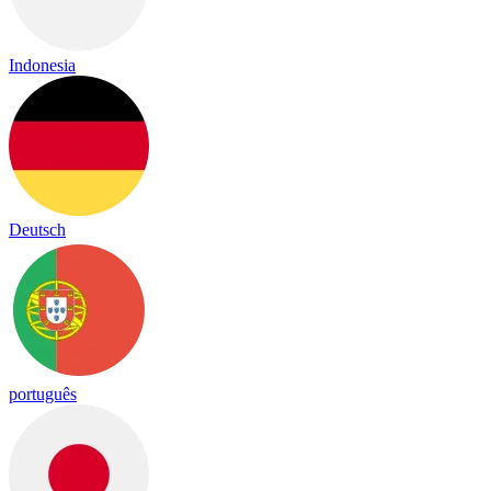
Indonesia
Deutsch
português