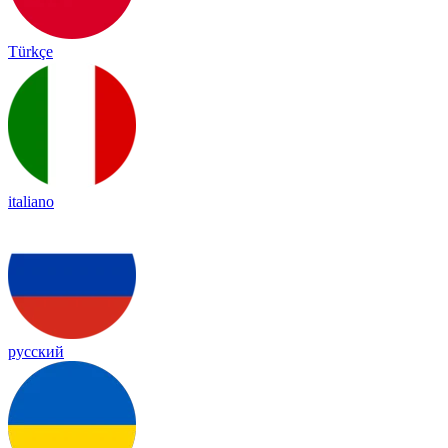
Türkçe
italiano
русский