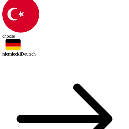
choose
niemiecki
Deutsch