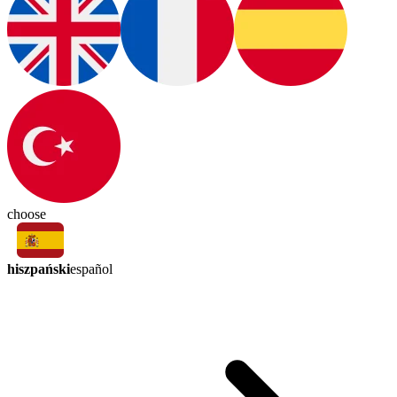
choose
hiszpański
español