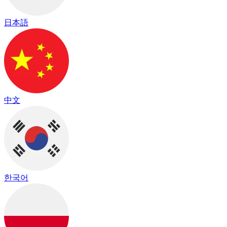
日本語
中文
한국어