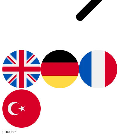
choose