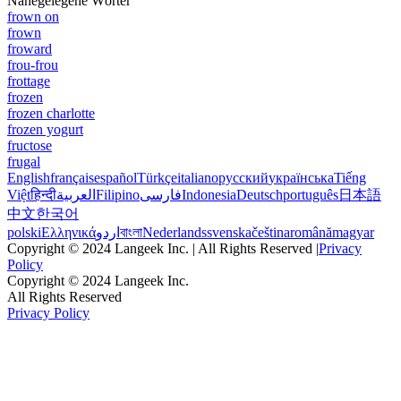
Nahegelegene Wörter
frown on
frown
froward
frou-frou
frottage
frozen
frozen charlotte
frozen yogurt
fructose
frugal
English
français
español
Türkçe
italiano
русский
українська
Tiếng
Việt
हिन्दी
العربية
Filipino
فارسی
Indonesia
Deutsch
português
日本語
中文
한국어
polski
Ελληνικά
اردو
বাংলা
Nederlands
svenska
čeština
română
magyar
Copyright © 2024 Langeek Inc. | All Rights Reserved |
Privacy
Policy
Copyright © 2024 Langeek Inc.
All Rights Reserved
Privacy Policy