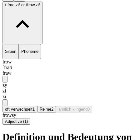
/ˈfraʊ.zi/
or /fraw.zi/
Silben
Phoneme
frow
ˈfraʊ
fraw
zy
zi
zi
oft verwechselt
1
Reime
2
ähnlich klingend
0
frowsy
Adjective
(
1
)
Definition und Bedeutung von