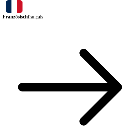
Französisch
français