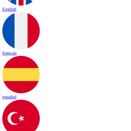
English
français
español