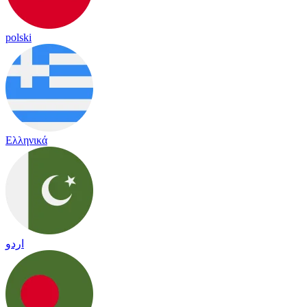
polski
Ελληνικά
اردو