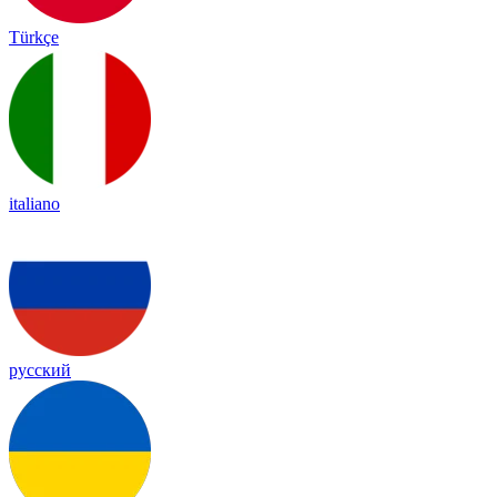
Türkçe
italiano
русский