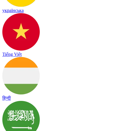
українська
Tiếng Việt
हिन्दी