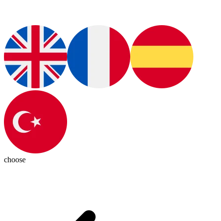
choose