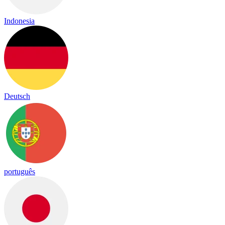
Indonesia
Deutsch
português