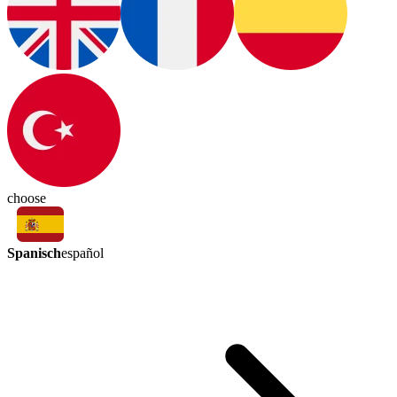
choose
Spanisch
español