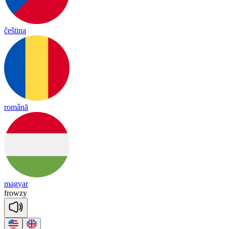
čeština
română
magyar
frow
zy