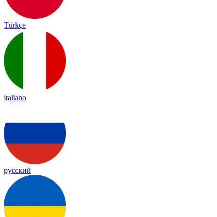
Türkçe
italiano
русский