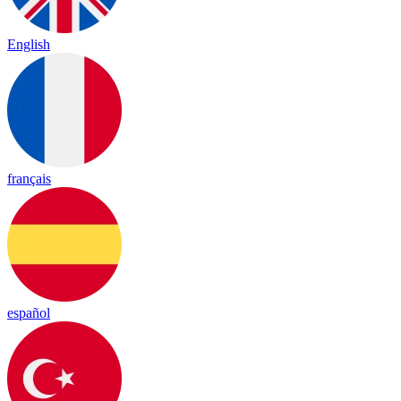
English
français
español