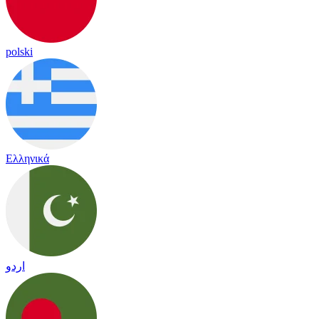
polski
Ελληνικά
اردو