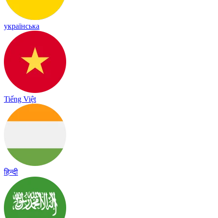
українська
Tiếng Việt
हिन्दी