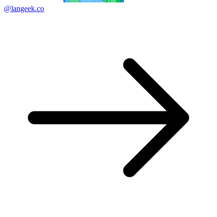
@langeek.co