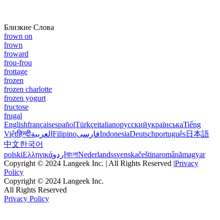
Близкие Слова
frown on
frown
froward
frou-frou
frottage
frozen
frozen charlotte
frozen yogurt
fructose
frugal
English
français
español
Türkçe
italiano
русский
українська
Tiếng
Việt
हिन्दी
العربية
Filipino
فارسی
Indonesia
Deutsch
português
日本語
中文
한국어
polski
Ελληνικά
اردو
বাংলা
Nederlands
svenska
čeština
română
magyar
Copyright © 2024 Langeek Inc. | All Rights Reserved |
Privacy
Policy
Copyright © 2024 Langeek Inc.
All Rights Reserved
Privacy Policy