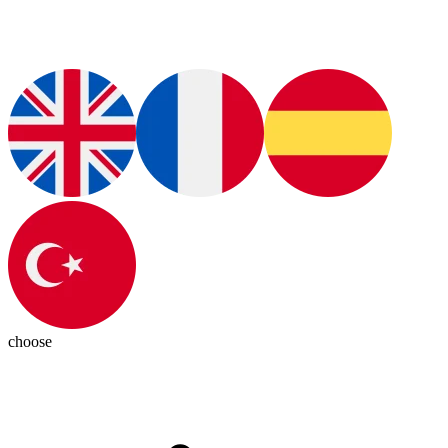
choose