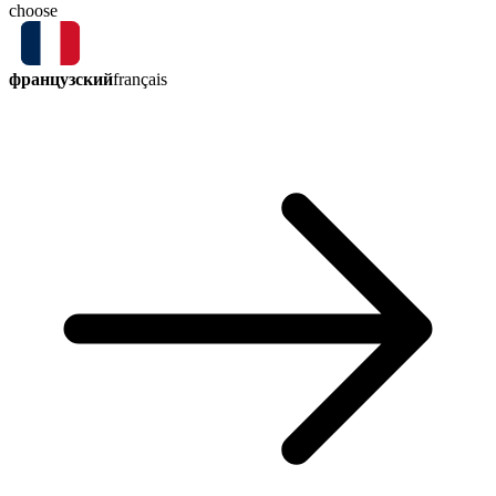
choose
французский
français