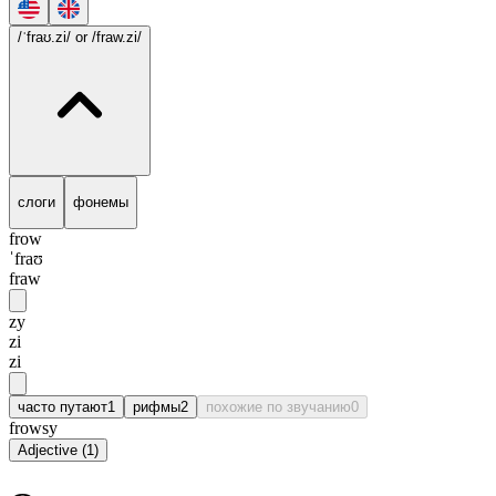
/ˈfraʊ.zi/
or /fraw.zi/
слоги
фонемы
frow
ˈfraʊ
fraw
zy
zi
zi
часто путают
1
рифмы
2
похожие по звучанию
0
frowsy
Adjective
(
1
)