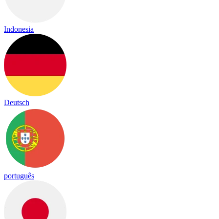
Indonesia
Deutsch
português