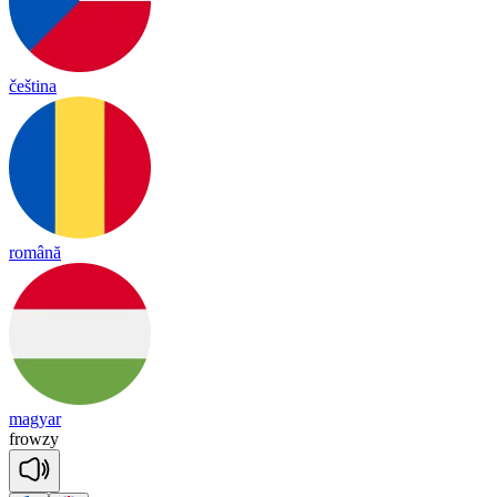
čeština
română
magyar
frow
zy