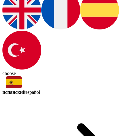
choose
испанский
español