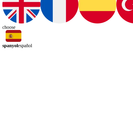
choose
spanyol
español