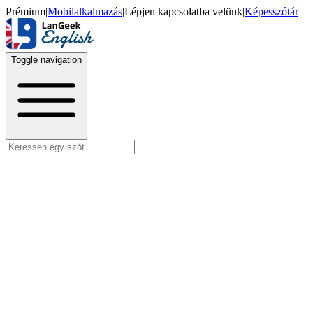
Prémium
|
Mobilalkalmazás
|
Lépjen kapcsolatba velünk
|
Képesszótár
Toggle navigation