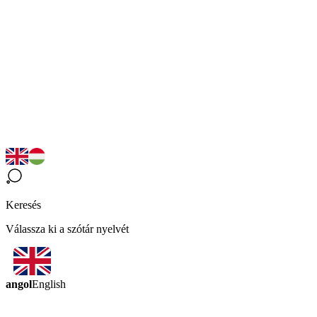
Keresés
Válassza ki a szótár nyelvét
angol
English