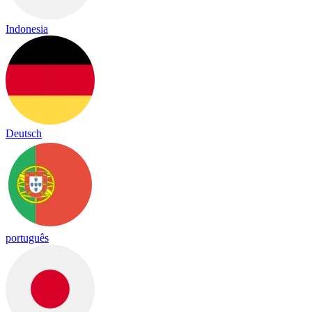
Indonesia
Deutsch
português