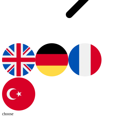
choose