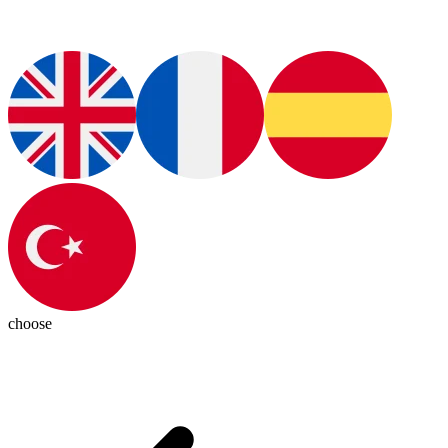
choose