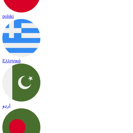
polski
Ελληνικά
اردو