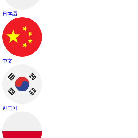
日本語
中文
한국어