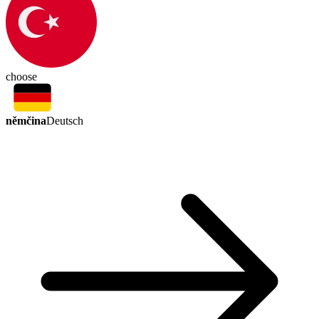
choose
němčina
Deutsch