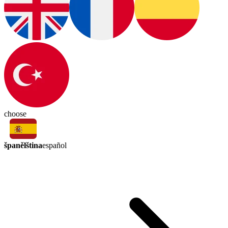
choose
španělština
español