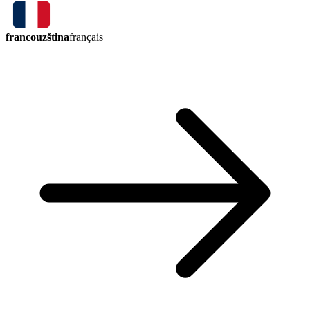
francouzština
français