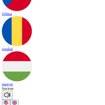
čeština
română
magyar
fruc
tose