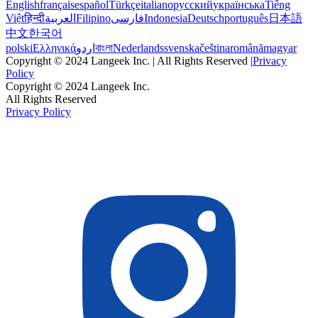
English
français
español
Türkçe
italiano
русский
українська
Tiếng
Việt
हिन्दी
العربية
Filipino
فارسی
Indonesia
Deutsch
português
日本語
中文
한국어
polski
Ελληνικά
اردو
বাংলা
Nederlands
svenska
čeština
română
magyar
Copyright © 2024 Langeek Inc. | All Rights Reserved |
Privacy
Policy
Copyright © 2024 Langeek Inc.
All Rights Reserved
Privacy Policy