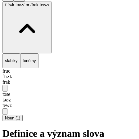
/ˈfrʌk.təʊz/
or /frak.tewz/
slabiky
fonémy
fruc
ˈfrʌk
frak
tose
təʊz
tewz
Noun
(
1
)
Definice a význam slova