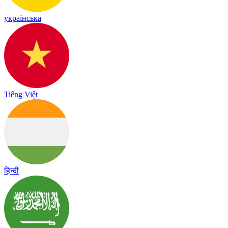
українська
Tiếng Việt
हिन्दी