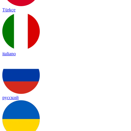
Türkçe
italiano
русский