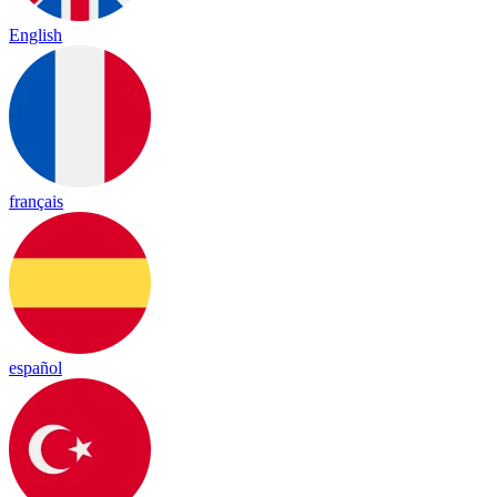
English
français
español