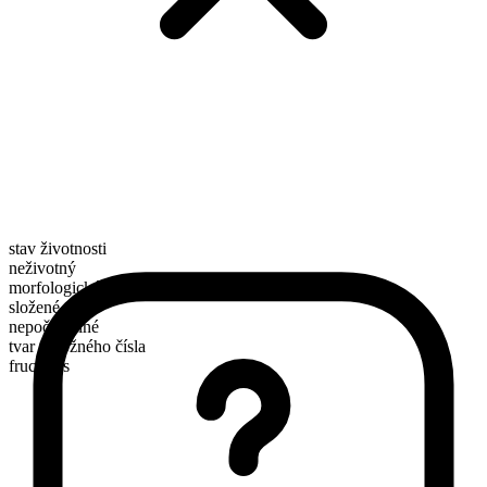
stav životnosti
neživotný
morfologické složení
složené
nepočitatelné
tvar množného čísla
fructoses