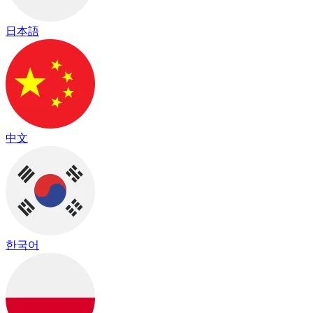
日本語
中文
한국어