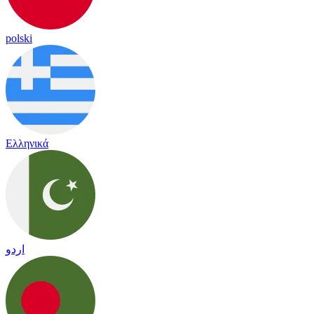
polski
Ελληνικά
اردو