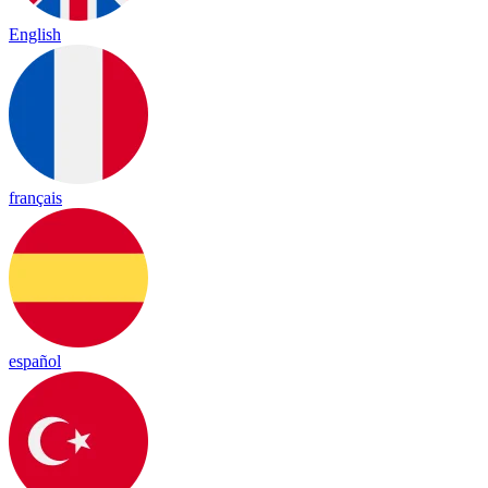
English
français
español