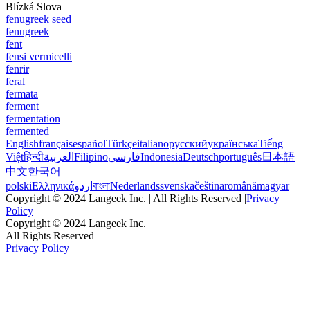
Blízká Slova
fenugreek seed
fenugreek
fent
fensi vermicelli
fenrir
feral
fermata
ferment
fermentation
fermented
English
français
español
Türkçe
italiano
русский
українська
Tiếng
Việt
हिन्दी
العربية
Filipino
فارسی
Indonesia
Deutsch
português
日本語
中文
한국어
polski
Ελληνικά
اردو
বাংলা
Nederlands
svenska
čeština
română
magyar
Copyright © 2024 Langeek Inc. | All Rights Reserved |
Privacy
Policy
Copyright © 2024 Langeek Inc.
All Rights Reserved
Privacy Policy