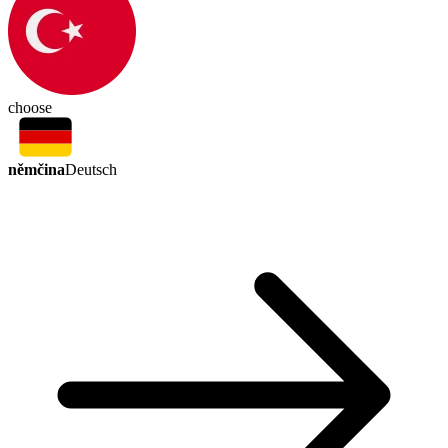
choose
němčina
Deutsch