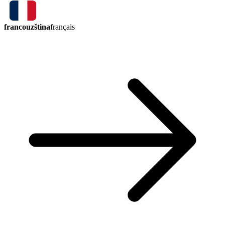
francouzština
français