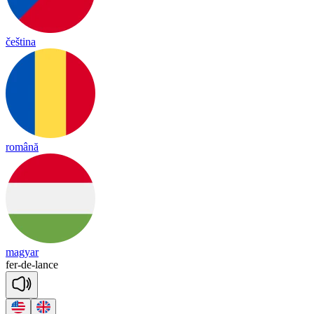
čeština
română
magyar
fer
-
de
-
lance