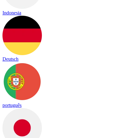
Indonesia
Deutsch
português