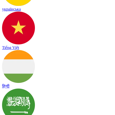
українська
Tiếng Việt
हिन्दी