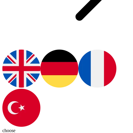
choose