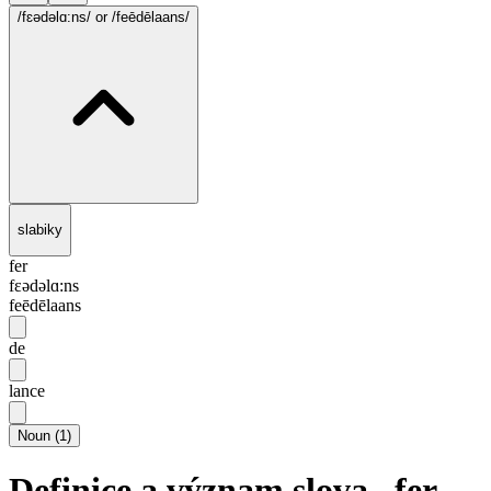
/fɛədəlɑ:ns/
or /feēdēlaans/
slabiky
fer
fɛədəlɑ:ns
feēdēlaans
de
lance
Noun
(
1
)
Definice a význam slova „fer-