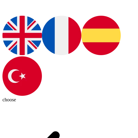
choose