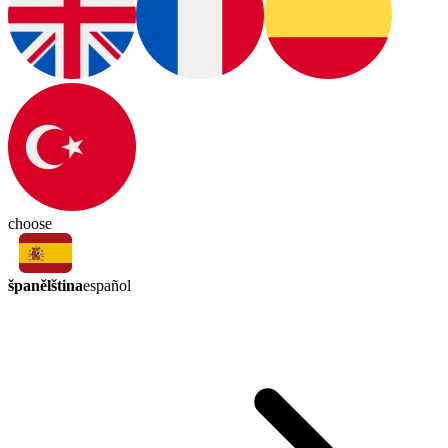
choose
španělština
español