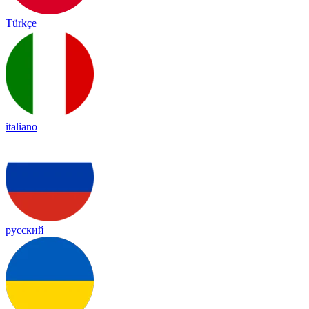
Türkçe
italiano
русский