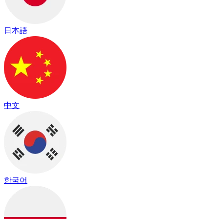
日本語
中文
한국어