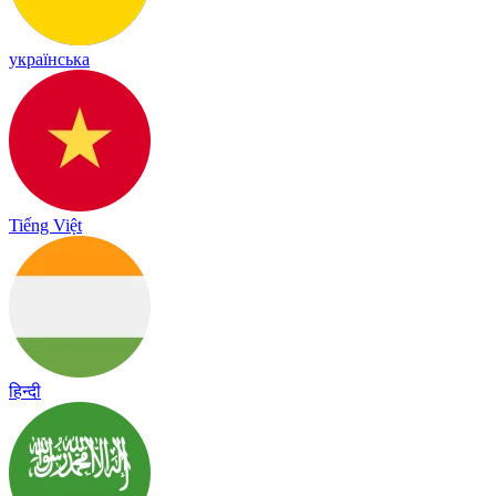
українська
Tiếng Việt
हिन्दी