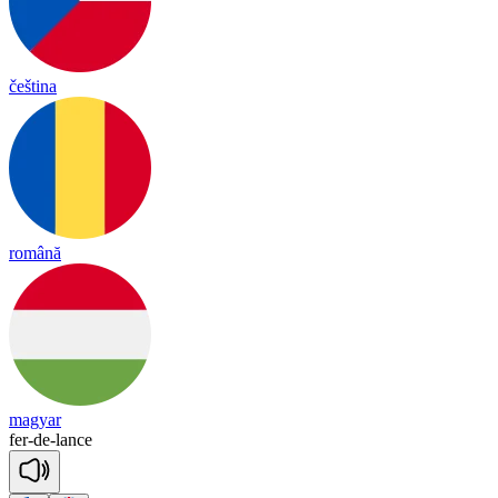
čeština
română
magyar
fer
-
de
-
lance