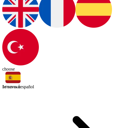
choose
Ισπανικά
español