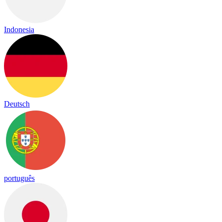
Indonesia
Deutsch
português