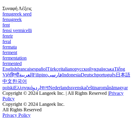
Συναφή Λέξεις
fenugreek seed
fenugreek
fent
fensi vermicelli
fenrir
feral
fermata
ferment
fermentation
fermented
English
français
español
Türkçe
italiano
русский
українська
Tiếng
Việt
हिन्दी
العربية
Filipino
فارسی
Indonesia
Deutsch
português
日本語
中文
한국어
polski
Ελληνικά
اردو
বাংলা
Nederlands
svenska
čeština
română
magyar
Copyright © 2024 Langeek Inc. | All Rights Reserved |
Privacy
Policy
Copyright © 2024 Langeek Inc.
All Rights Reserved
Privacy Policy