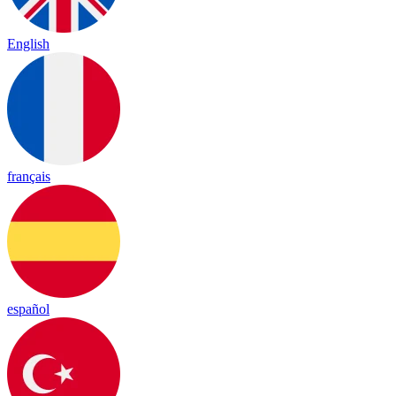
English
français
español