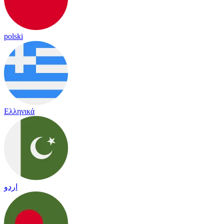
polski
Ελληνικά
اردو