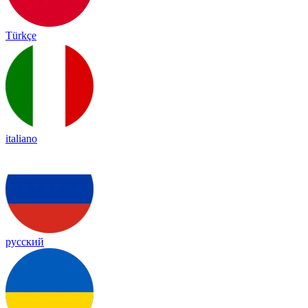
Türkçe
italiano
русский