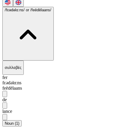
/fɛədəlɑ:ns/
or /feēdēlaans/
συλλαβές
fer
fɛədəlɑ:ns
feēdēlaans
de
lance
Noun
(
1
)