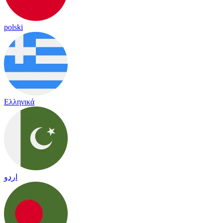
polski
Ελληνικά
اردو