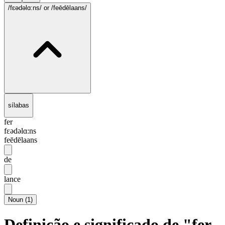
/fɛədəlɑ:ns/
or /feēdēlaans/
sílabas
fer
fɛədəlɑ:ns
feēdēlaans
de
lance
Noun
(
1
)
Definição e significado de "fer-