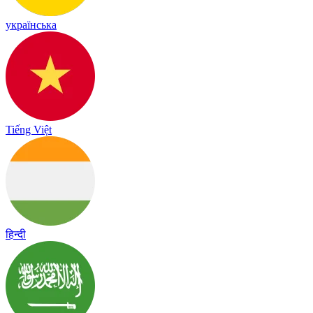
українська
Tiếng Việt
हिन्दी