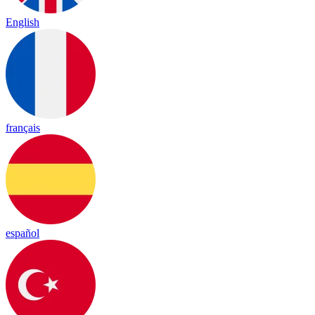
English
français
español