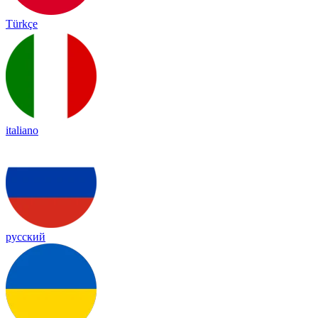
Türkçe
italiano
русский