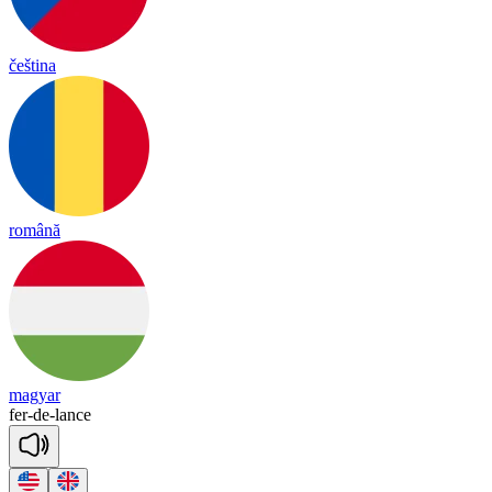
čeština
română
magyar
fer
-
de
-
lance