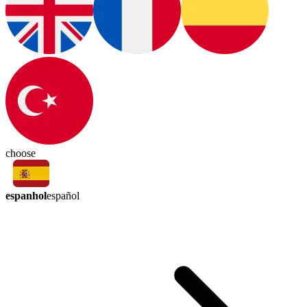
choose
espanhol
español