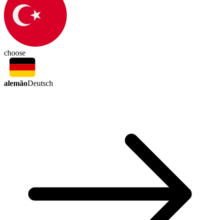
choose
alemão
Deutsch