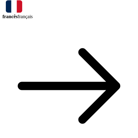
francês
français