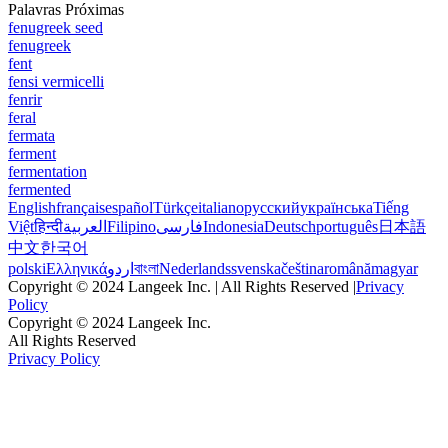
Palavras Próximas
fenugreek seed
fenugreek
fent
fensi vermicelli
fenrir
feral
fermata
ferment
fermentation
fermented
English
français
español
Türkçe
italiano
русский
українська
Tiếng
Việt
हिन्दी
العربية
Filipino
فارسی
Indonesia
Deutsch
português
日本語
中文
한국어
polski
Ελληνικά
اردو
বাংলা
Nederlands
svenska
čeština
română
magyar
Copyright © 2024 Langeek Inc. | All Rights Reserved |
Privacy
Policy
Copyright © 2024 Langeek Inc.
All Rights Reserved
Privacy Policy