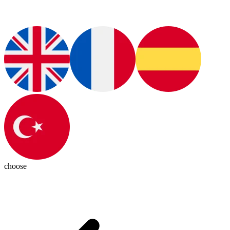
choose