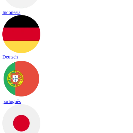
Indonesia
Deutsch
português