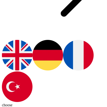
choose