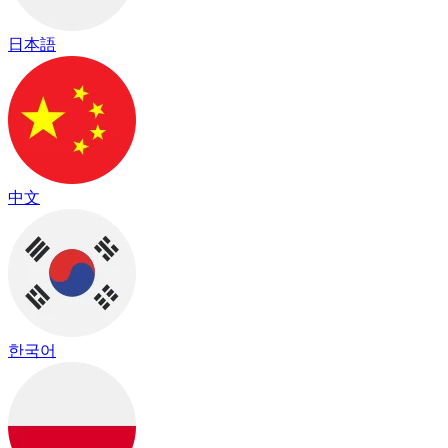
日本語
中文
한국어