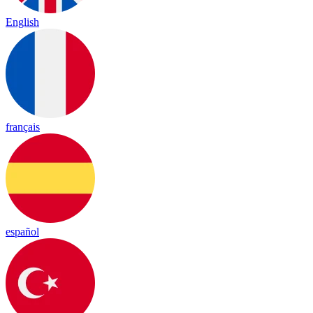
English
français
español