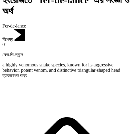
ইংরেজিতে "fer-de-lance"এর সংজ্ঞা ও
অর্থ
Fer-de-lance
বিশেষ্য
01
ফের-ডি-ল্যান্স
a highly venomous snake species, known for its aggressive
behavior, potent venom, and distinctive triangular-shaped head
ব্যাকরণগত তথ্য