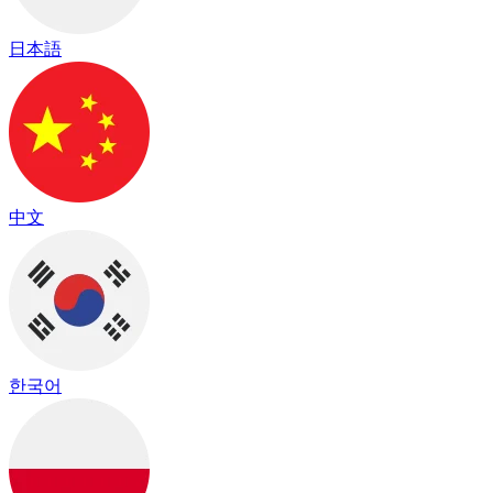
日本語
中文
한국어