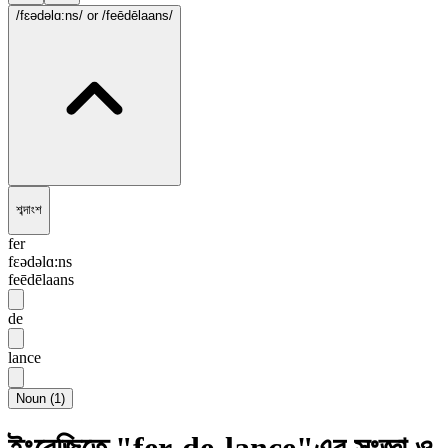
/fɛədəlɑ:ns/
or /feēdēlaans/
শব্দাংশ
fer
fɛədəlɑ:ns
feēdēlaans
de
lance
Noun
(
1
)