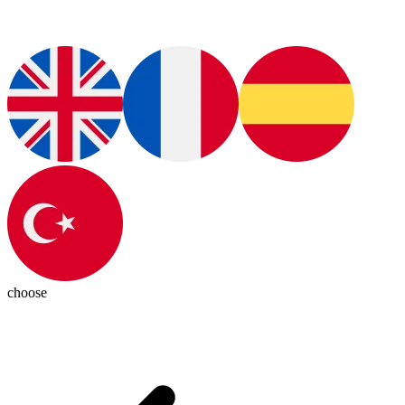
choose