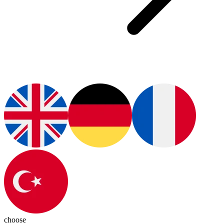
choose