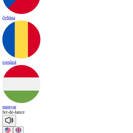
čeština
română
magyar
fer
-
de
-
lance