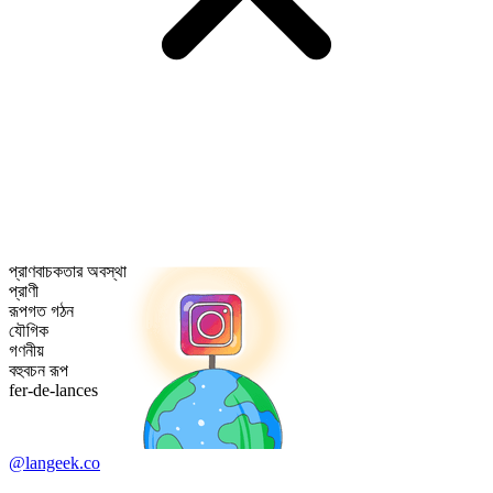
প্রাণবাচকতার অবস্থা
প্রাণী
রূপগত গঠন
যৌগিক
গণনীয়
বহুবচন রূপ
fer-de-lances
@langeek.co