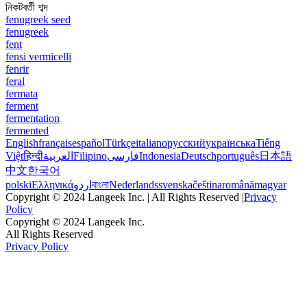
নিকটবর্তী শব্দ
fenugreek seed
fenugreek
fent
fensi vermicelli
fenrir
feral
fermata
ferment
fermentation
fermented
English
français
español
Türkçe
italiano
русский
українська
Tiếng
Việt
हिन्दी
العربية
Filipino
فارسی
Indonesia
Deutsch
português
日本語
中文
한국어
polski
Ελληνικά
اردو
বাংলা
Nederlands
svenska
čeština
română
magyar
Copyright © 2024 Langeek Inc. | All Rights Reserved |
Privacy
Policy
Copyright © 2024 Langeek Inc.
All Rights Reserved
Privacy Policy