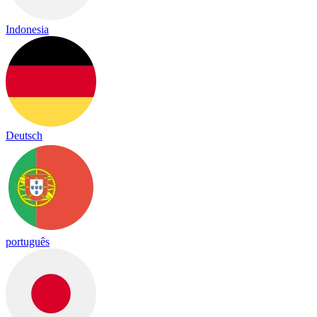
Indonesia
Deutsch
português