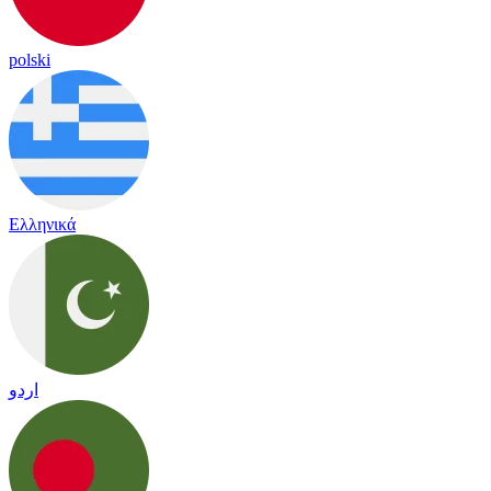
polski
Ελληνικά
اردو