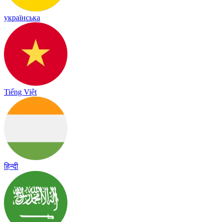
українська
Tiếng Việt
हिन्दी