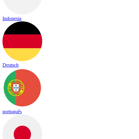
Indonesia
Deutsch
português