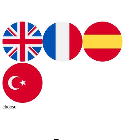
choose