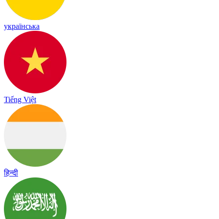
українська
Tiếng Việt
हिन्दी