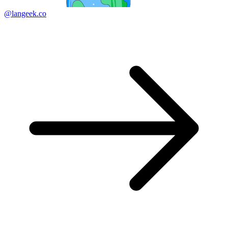
@langeek.co