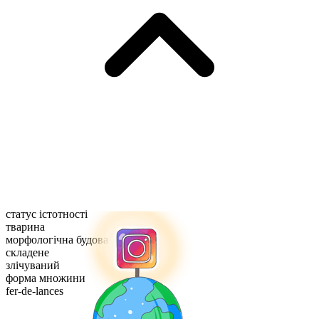
статус істотності
тварина
морфологічна будова
складене
злічуваний
форма множини
fer-de-lances