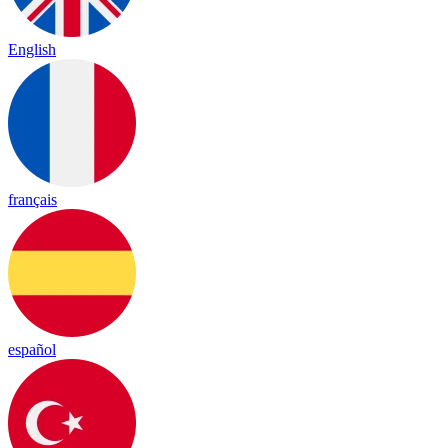
English
français
español