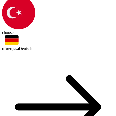
choose
німецька
Deutsch