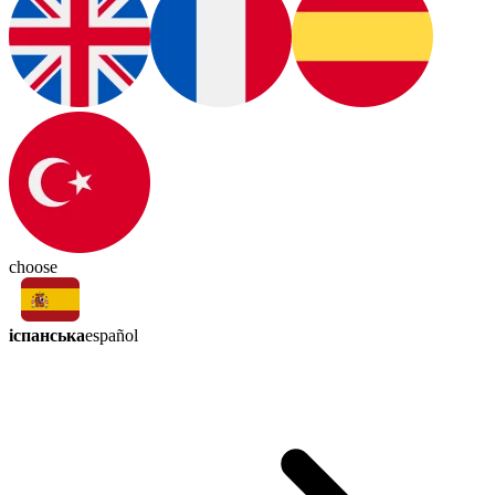
choose
іспанська
español