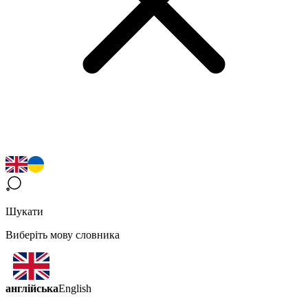
Шукати
Виберіть мову словника
англійська
English