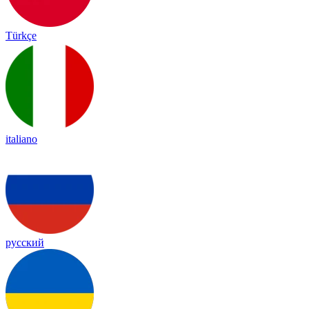
Türkçe
italiano
русский