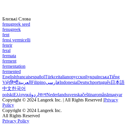
Близькі Слова
fenugreek seed
fenugreek
fent
fensi vermicelli
fenrir
feral
fermata
ferment
fermentation
fermented
English
français
español
Türkçe
italiano
русский
українська
Tiếng
Việt
हिन्दी
العربية
Filipino
فارسی
Indonesia
Deutsch
português
日本語
中文
한국어
polski
Ελληνικά
اردو
বাংলা
Nederlands
svenska
čeština
română
magyar
Copyright © 2024 Langeek Inc. | All Rights Reserved |
Privacy
Policy
Copyright © 2024 Langeek Inc.
All Rights Reserved
Privacy Policy