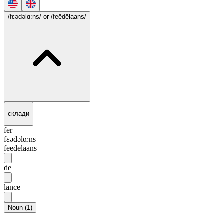
/fɛədəlɑ:ns/
or /feēdēlaans/
склади
fer
fɛədəlɑ:ns
feēdēlaans
de
lance
Noun
(
1
)