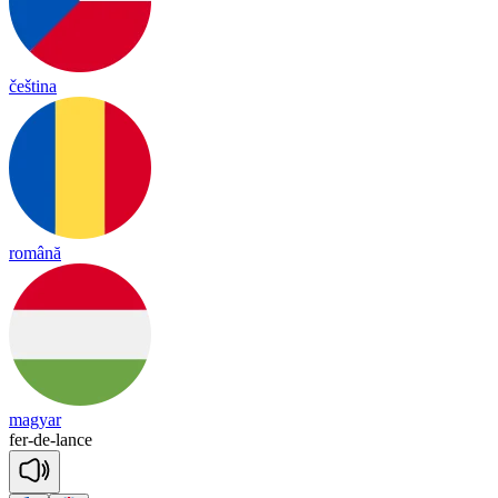
čeština
română
magyar
fer
-
de
-
lance