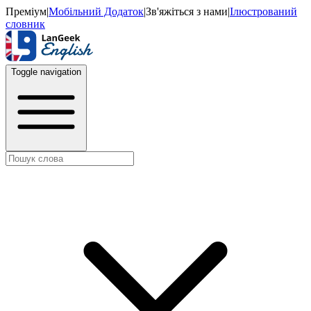
Преміум
|
Мобільний Додаток
|
Зв'яжіться з нами
|
Ілюстрований
словник
Toggle navigation