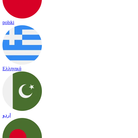
polski
Ελληνικά
اردو