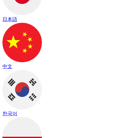
日本語
中文
한국어