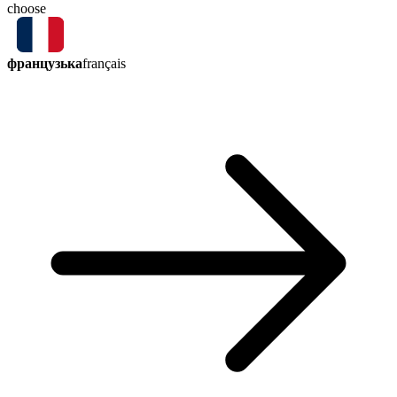
choose
французька
français