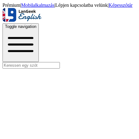
Prémium
|
Mobilalkalmazás
|
Lépjen kapcsolatba velünk
|
Képesszótár
Toggle navigation