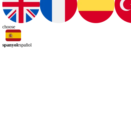
choose
spanyol
español