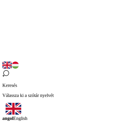
Keresés
Válassza ki a szótár nyelvét
angol
English