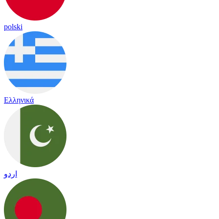
polski
Ελληνικά
اردو