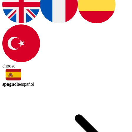
choose
spagnolo
español