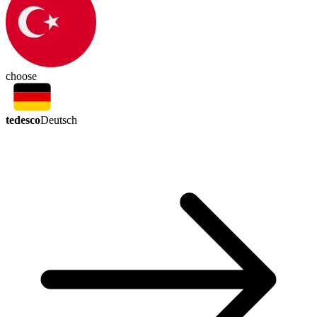
choose
tedesco
Deutsch