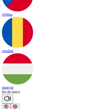
čeština
română
magyar
fer
-
de
-
lance