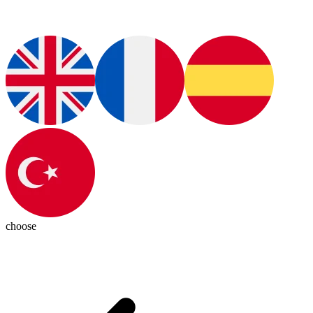
choose