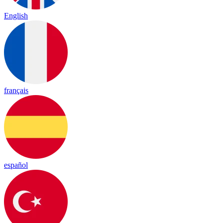
English
français
español