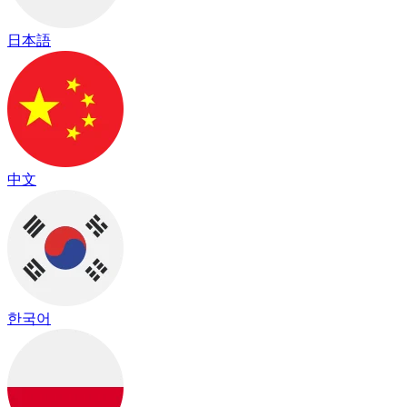
日本語
中文
한국어