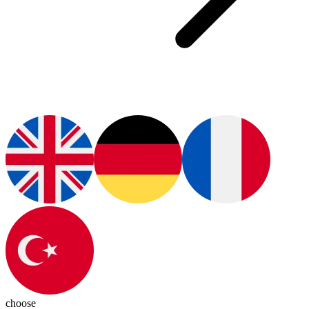
choose