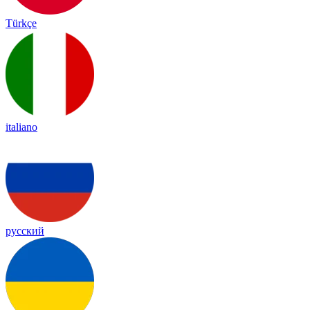
Türkçe
italiano
русский