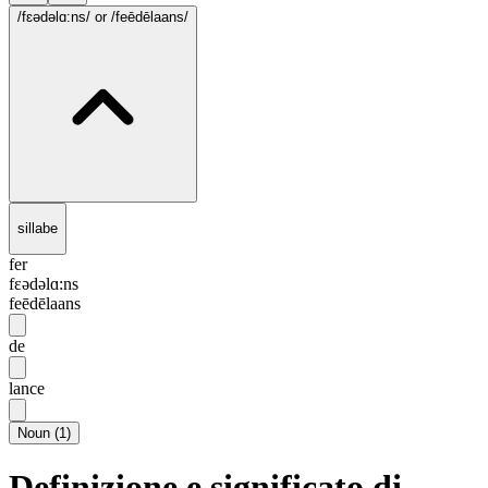
/fɛədəlɑ:ns/
or /feēdēlaans/
sillabe
fer
fɛədəlɑ:ns
feēdēlaans
de
lance
Noun
(
1
)
Definizione e significato di