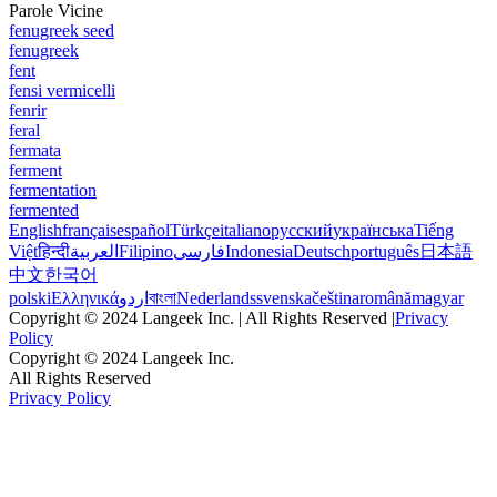
Parole Vicine
fenugreek seed
fenugreek
fent
fensi vermicelli
fenrir
feral
fermata
ferment
fermentation
fermented
English
français
español
Türkçe
italiano
русский
українська
Tiếng
Việt
हिन्दी
العربية
Filipino
فارسی
Indonesia
Deutsch
português
日本語
中文
한국어
polski
Ελληνικά
اردو
বাংলা
Nederlands
svenska
čeština
română
magyar
Copyright © 2024 Langeek Inc. | All Rights Reserved |
Privacy
Policy
Copyright © 2024 Langeek Inc.
All Rights Reserved
Privacy Policy