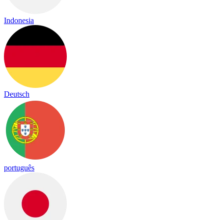
Indonesia
Deutsch
português