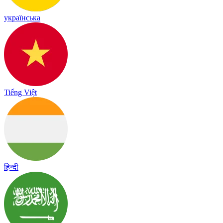
українська
Tiếng Việt
हिन्दी