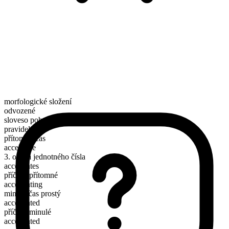
morfologické složení
odvozené
sloveso pohybu
pravidelné
přítomný čas
accelerate
3. osoba jednotného čísla
accelerates
příčestí přítomné
accelerating
minulý čas prostý
accelerated
příčestí minulé
accelerated