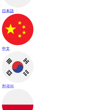
日本語
中文
한국어