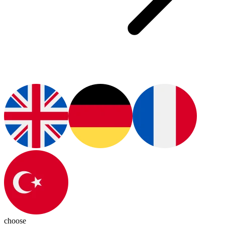
choose