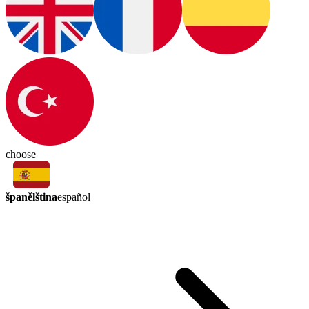
choose
španělština
español