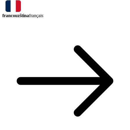
francouzština
français