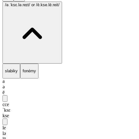
/ə.ˈksɛ.lə.reɪt/
or /ē.kse.lē.reit/
slabiky
fonémy
a
ə
ē
cce
ˈksɛ
kse
le
lə
lē