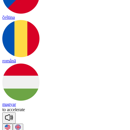
čeština
română
magyar
to
a
cce
le
rate