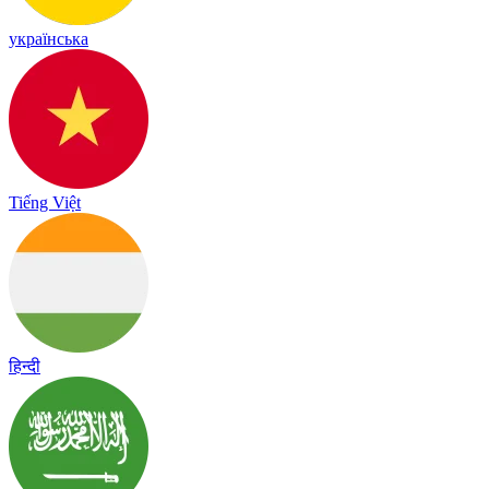
українська
Tiếng Việt
हिन्दी