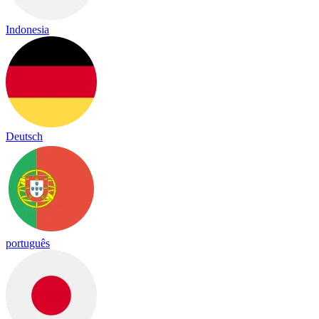
Indonesia
Deutsch
português