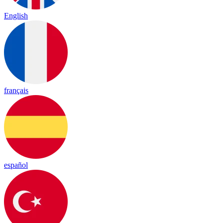
English
français
español