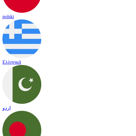
polski
Ελληνικά
اردو