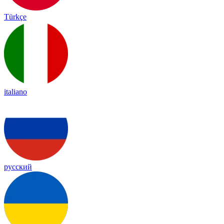
Türkçe
italiano
русский