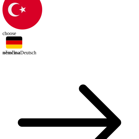
choose
němčina
Deutsch