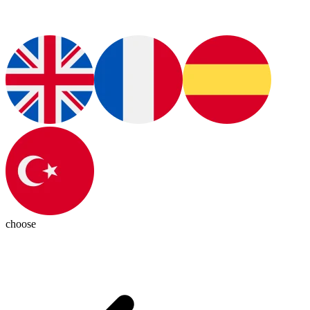
choose