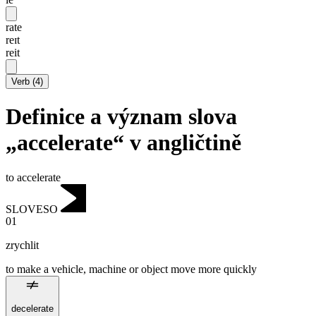
rate
reɪt
reit
Verb
(
4
)
Definice a význam slova
„accelerate“ v angličtině
to accelerate
SLOVESO
01
zrychlit
to make a vehicle, machine or object move more quickly
decelerate