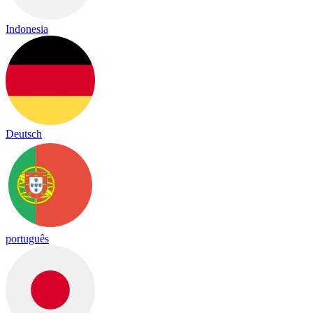
Indonesia
Deutsch
português