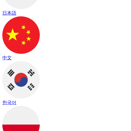
日本語
中文
한국어