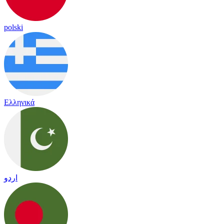
polski
Ελληνικά
اردو