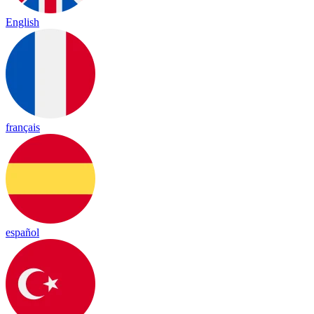
English
français
español