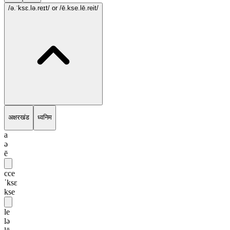
/ə.ˈksɛ.lə.reɪt/
or /ē.kse.lē.reit/
अक्षरखंड
ध्वनिम
a
ə
ē
cce
ˈksɛ
kse
le
lə