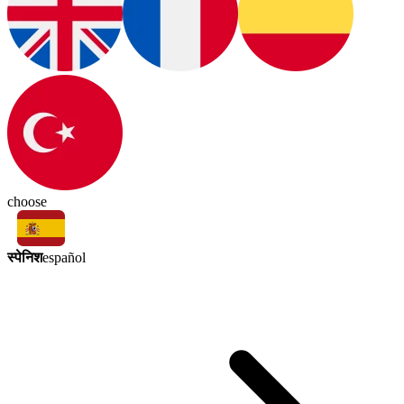
choose
स्पेनिश
español