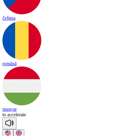
čeština
română
magyar
to
a
cce
le
rate