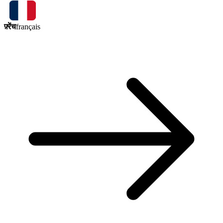
फ़्रेंच
français