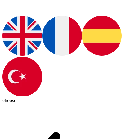
choose