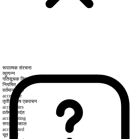
रूपात्मक संरचना
व्युत्पन्न
गतिसूचक क्रिया
नियमित
वर्तमान काल
accelerate
तृतीय पुरुष एकवचन
accelerates
वर्तमान कृदंत
accelerating
सरल भूतकाल
accelerated
भूत कृदंत