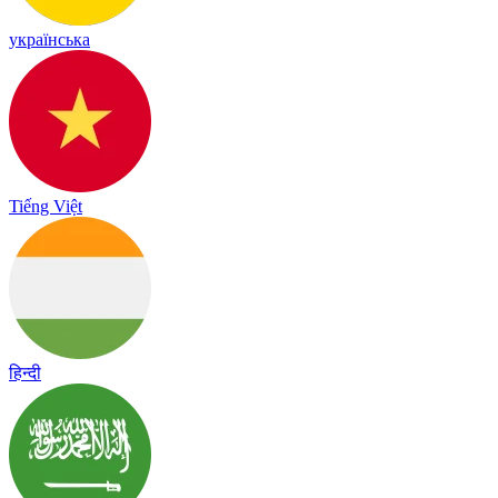
українська
Tiếng Việt
हिन्दी