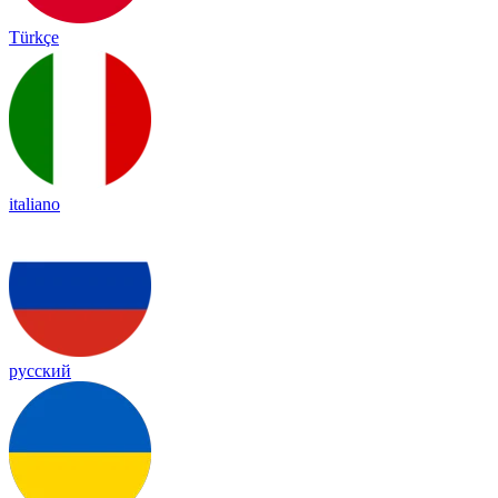
Türkçe
italiano
русский