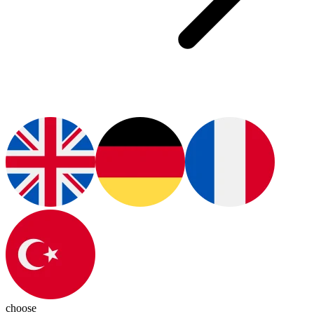
choose