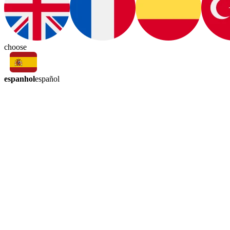
choose
espanhol
español