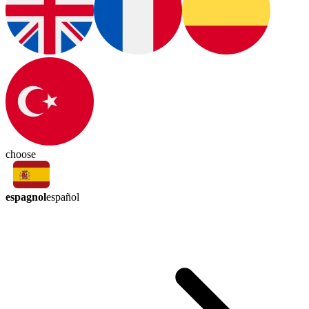
choose
espagnol
español