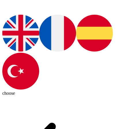
choose