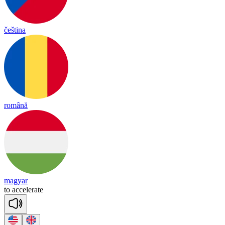
čeština
română
magyar
to
a
cce
le
rate