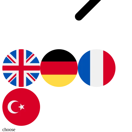
choose