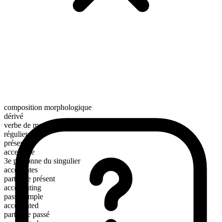
composition morphologique
dérivé
verbe de mouvement
régulier
présent
accelerate
3e personne du singulier
accelerates
participe présent
accelerating
passé simple
accelerated
participe passé