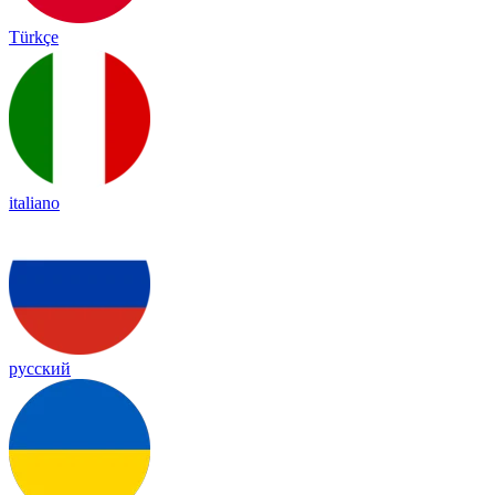
Türkçe
italiano
русский