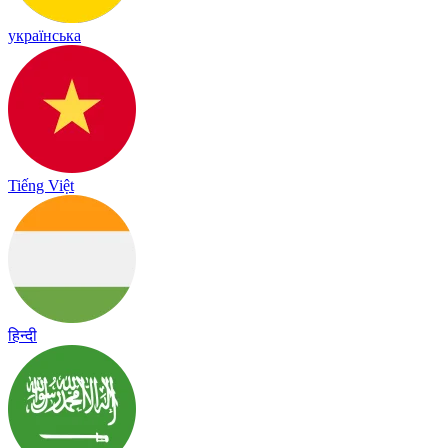
українська
Tiếng Việt
हिन्दी