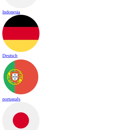
Indonesia
Deutsch
português