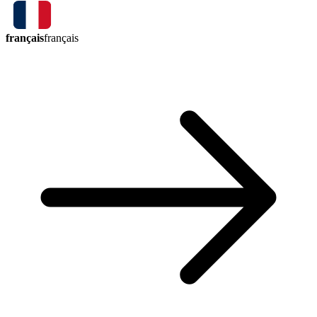
français
français