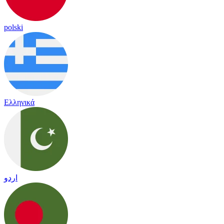
polski
Ελληνικά
اردو