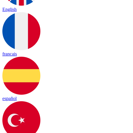
English
français
español