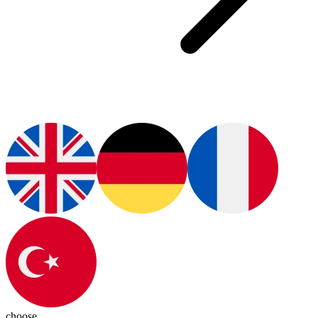
choose