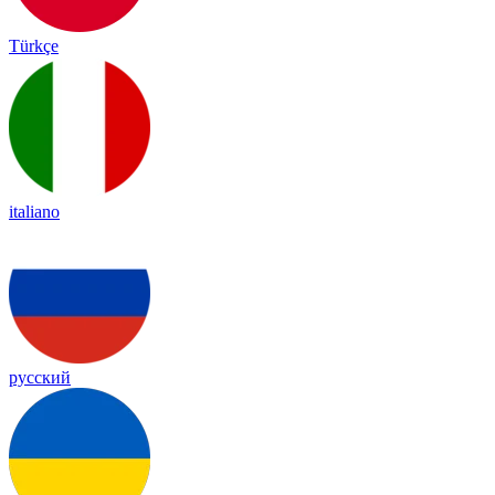
Türkçe
italiano
русский