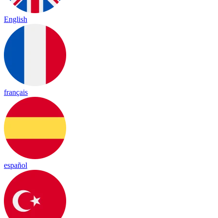
English
français
español