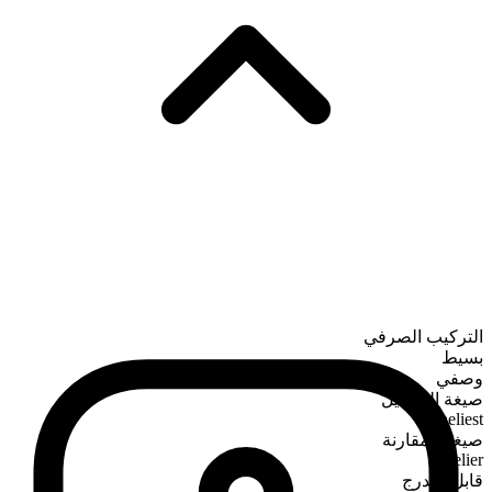
التركيب الصرفي
بسيط
وصفي
صيغة التفضيل
loneliest
صيغة المقارنة
lonelier
قابل للتدرج