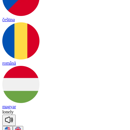
čeština
română
magyar
lone
ly