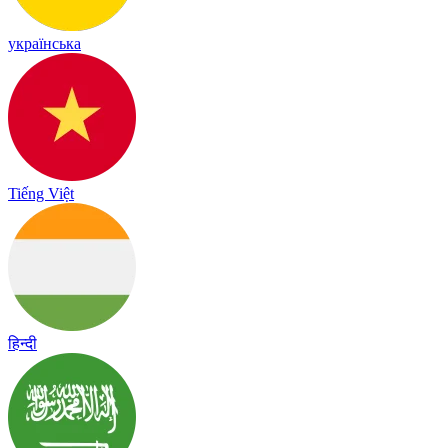
українська
Tiếng Việt
हिन्दी