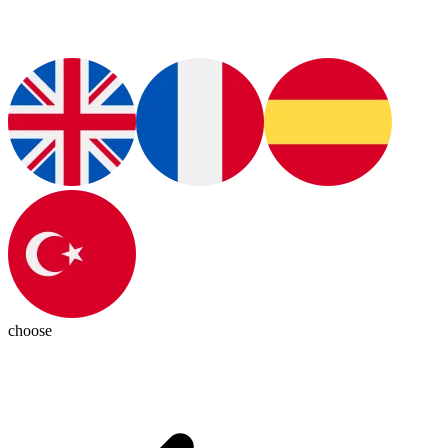
choose