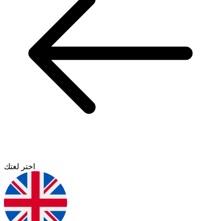
اختر لغتك