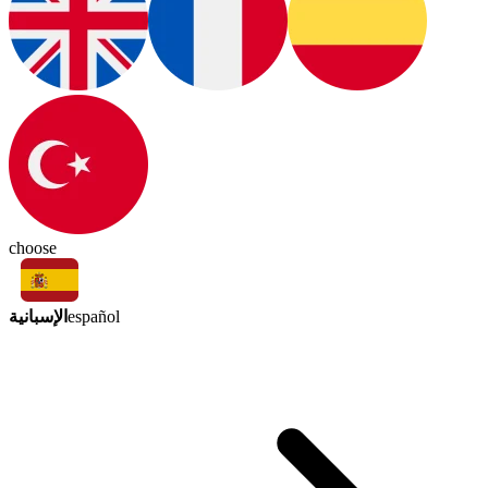
choose
الإسبانية
español