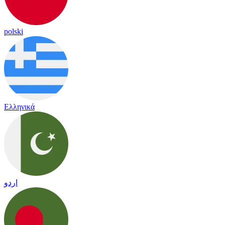
polski
Ελληνικά
اردو