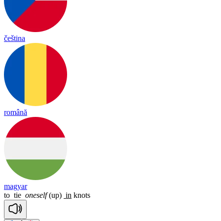
čeština
română
magyar
to
tie
oneself
(up)
in
knots