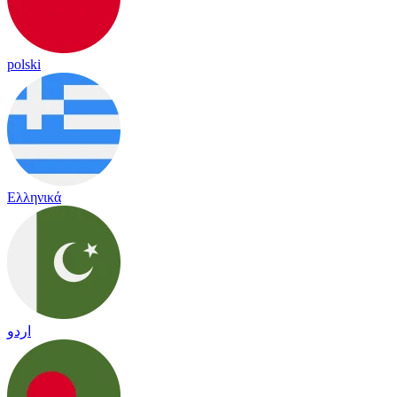
polski
Ελληνικά
اردو