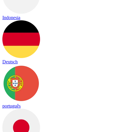
Indonesia
Deutsch
português