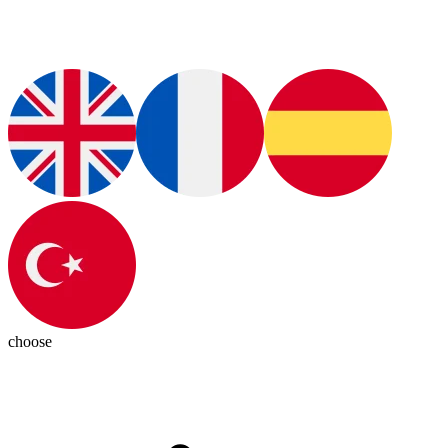
choose