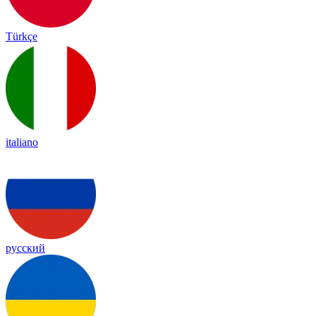
Türkçe
italiano
русский