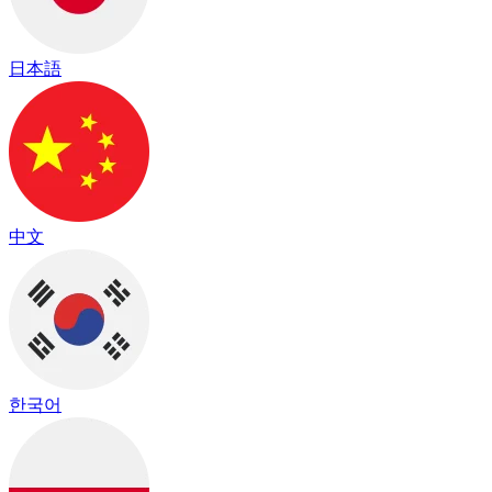
日本語
中文
한국어