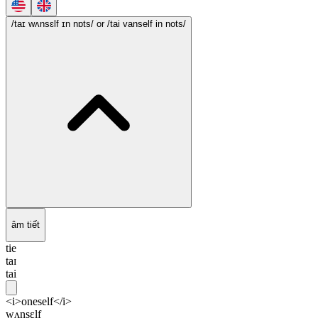
/taɪ wʌnsɛlf ɪn nɒts/
or /tai vanself in nots/
âm tiết
tie
taɪ
tai
<i>oneself</i>
wʌnsɛlf