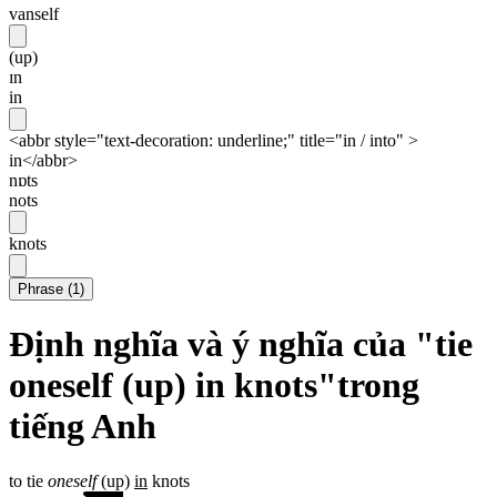
vanself
(up)
ɪn
in
<abbr style="text-decoration: underline;" title="in / into" >
in</abbr>
nɒts
nots
knots
Phrase
(
1
)
Định nghĩa và ý nghĩa của "tie
oneself (up) in knots"trong
tiếng Anh
to tie
oneself
(up)
in
knots