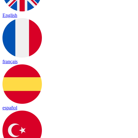
English
français
español