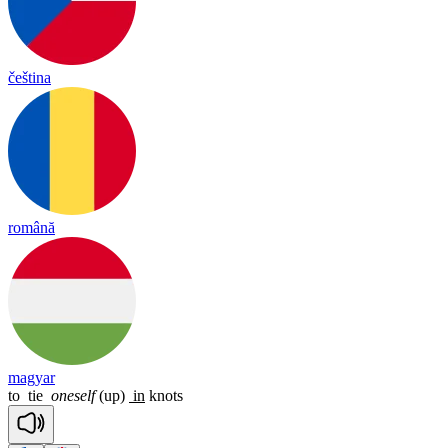
čeština
română
magyar
to
tie
oneself
(up)
in
knots