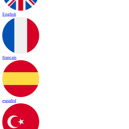
English
français
español