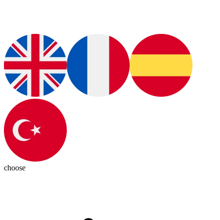
choose