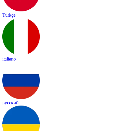
Türkçe
italiano
русский