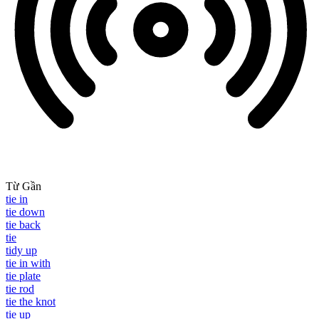
Từ Gần
tie in
tie down
tie back
tie
tidy up
tie in with
tie plate
tie rod
tie the knot
tie up