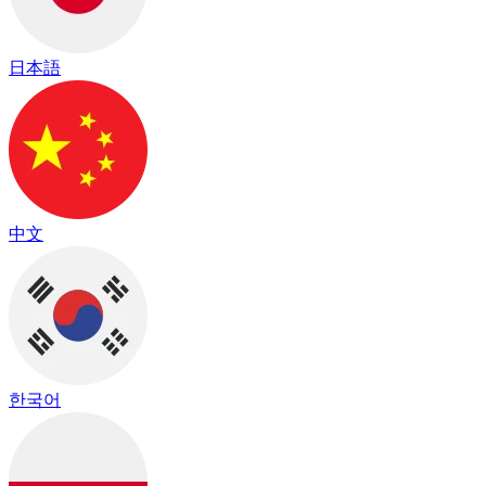
日本語
中文
한국어