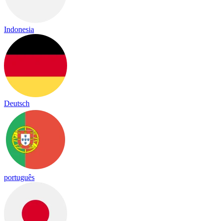
Indonesia
Deutsch
português