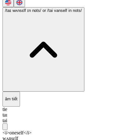
/taɪ wʌnsɛlf ɪn nɒts/
or /tai vanself in nots/
âm tiết
tie
taɪ
tai
<i>oneself</i>
wʌnsɛlf