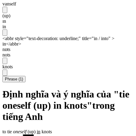
vanself
(up)
ɪn
in
<abbr style="text-decoration: underline;" title="in / into" >
in</abbr>
nɒts
nots
knots
Phrase
(
1
)
Định nghĩa và ý nghĩa của "tie
oneself (up) in knots"trong
tiếng Anh
to tie
oneself
(up)
in
knots