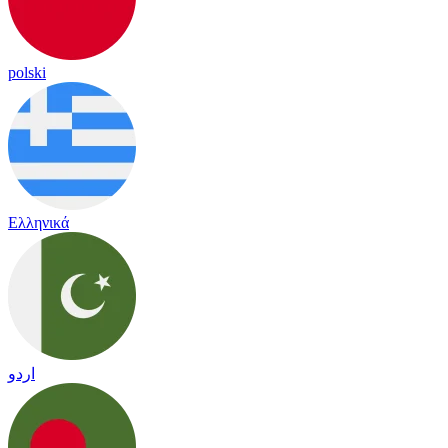
polski
Ελληνικά
اردو