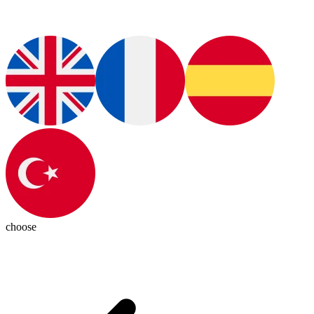
choose