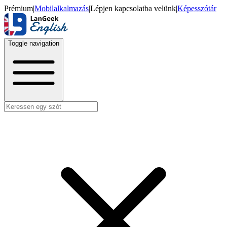
Prémium
|
Mobilalkalmazás
|
Lépjen kapcsolatba velünk
|
Képesszótár
Toggle navigation