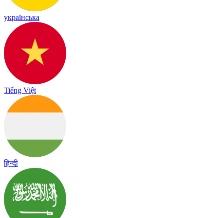
українська
Tiếng Việt
हिन्दी