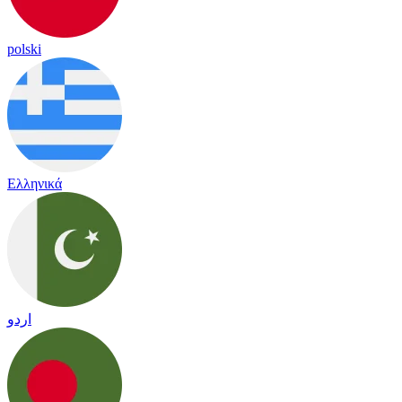
polski
Ελληνικά
اردو