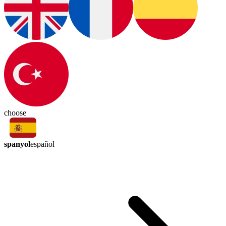
choose
spanyol
español