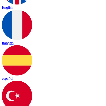
English
français
español