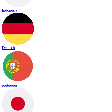
Indonesia
Deutsch
português