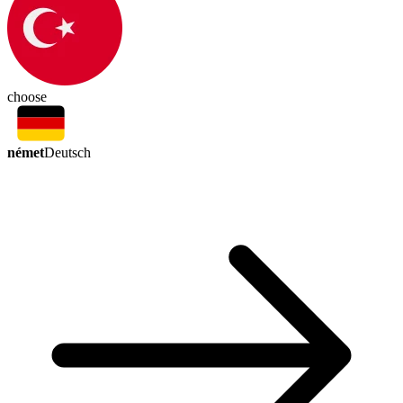
choose
német
Deutsch