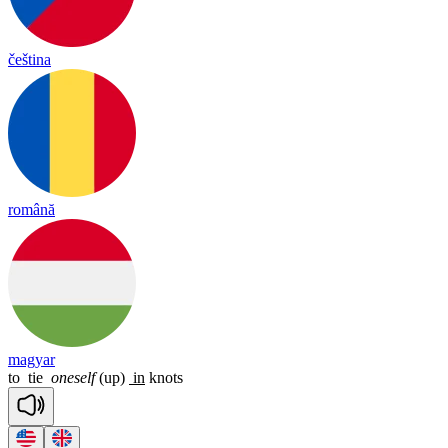
čeština
română
magyar
to
tie
oneself
(up)
in
knots