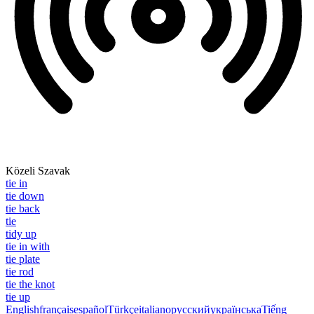
Közeli Szavak
tie in
tie down
tie back
tie
tidy up
tie in with
tie plate
tie rod
tie the knot
tie up
English
français
español
Türkçe
italiano
русский
українська
Tiếng