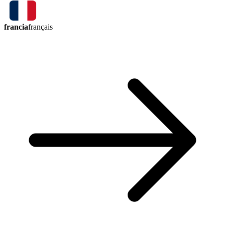
francia
français