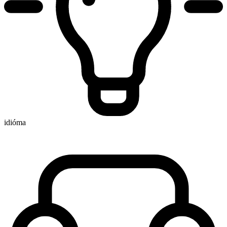
idióma