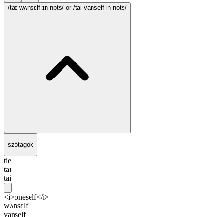
/taɪ wʌnsɛlf ɪn nɒts/
or /tai vanself in nots/
szótagok
tie
taɪ
tai
<i>oneself</i>
wʌnsɛlf
vanself