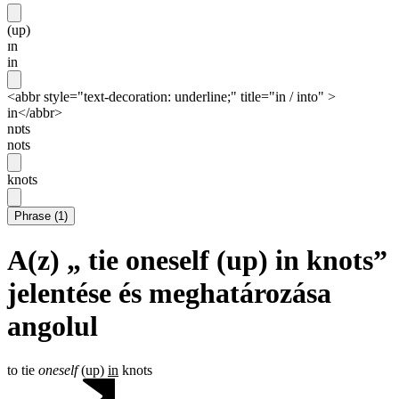
(up)
ɪn
in
<abbr style="text-decoration: underline;" title="in / into" >
in</abbr>
nɒts
nots
knots
Phrase
(
1
)
A(z) „ tie oneself (up) in knots”
jelentése és meghatározása
angolul
to tie
oneself
(up)
in
knots