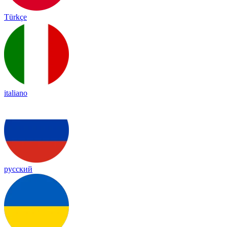
Türkçe
italiano
русский