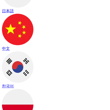
日本語
中文
한국어