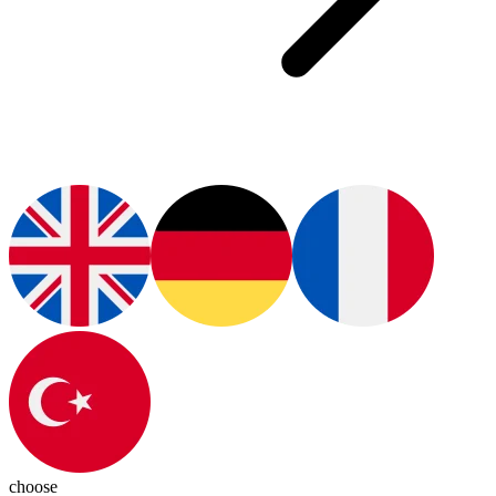
choose