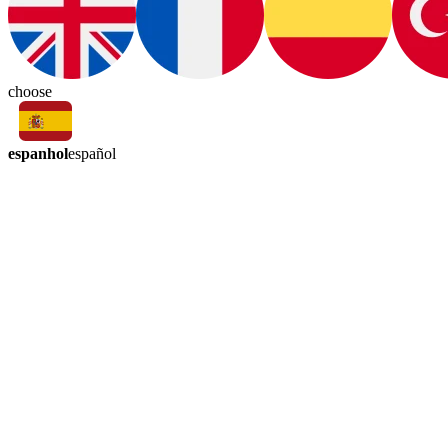
choose
espanhol
español