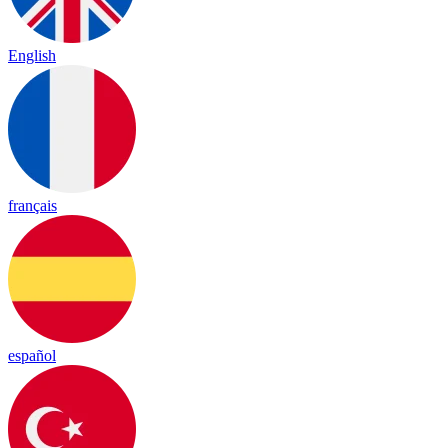
English
français
español