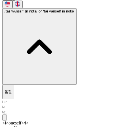
/taɪ wʌnsɛlf ɪn nɒts/
or /tai vanself in nots/
음절
tie
taɪ
tai
<i>oneself</i>