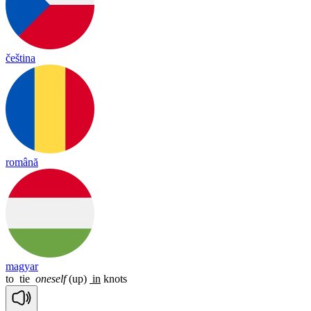
čeština
română
magyar
to
tie
oneself
(up)
in
knots