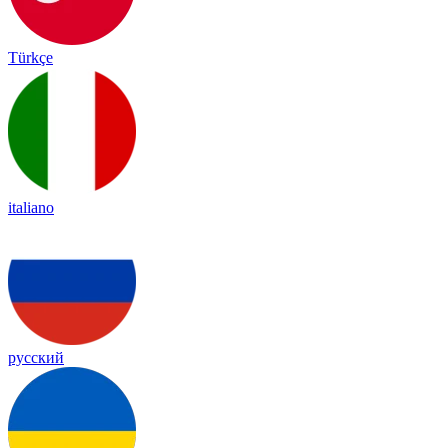
Türkçe
italiano
русский