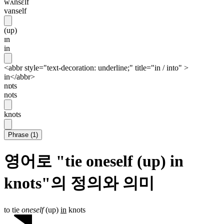
wʌnsɛlf
vanself
(up)
ɪn
in
<abbr style="text-decoration: underline;" title="in / into" >
in</abbr>
nɒts
nots
knots
Phrase
(
1
)
영어로 "tie oneself (up) in
knots"의 정의와 의미
to tie
oneself
(up)
in
knots