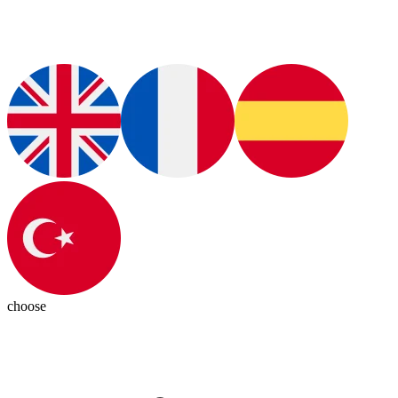
choose