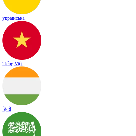
українська
Tiếng Việt
हिन्दी