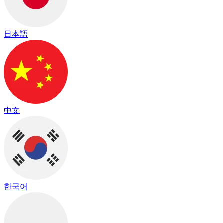
日本語
中文
한국어