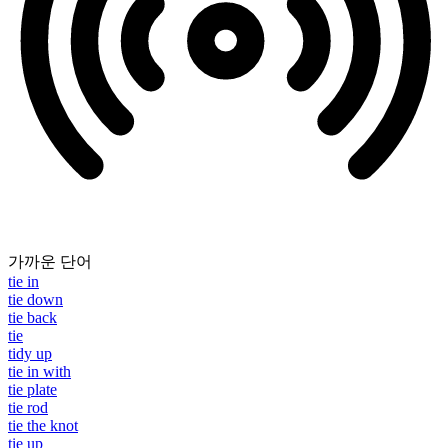
가까운 단어
tie in
tie down
tie back
tie
tidy up
tie in with
tie plate
tie rod
tie the knot
tie up