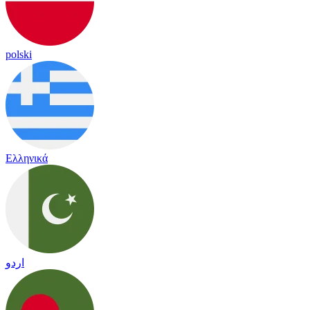
polski
Ελληνικά
اردو