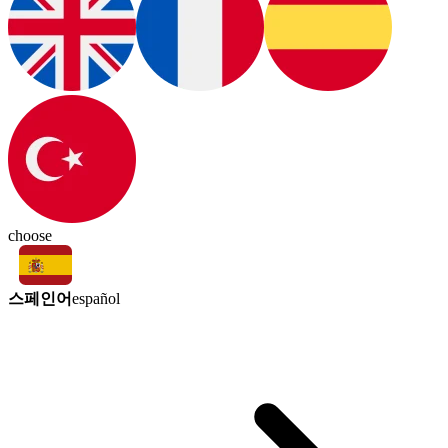
choose
스페인어
español