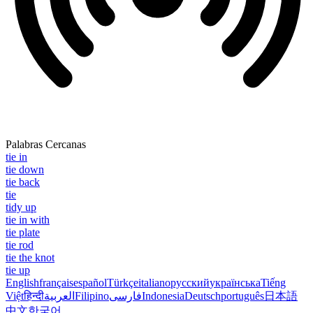
Palabras Cercanas
tie in
tie down
tie back
tie
tidy up
tie in with
tie plate
tie rod
tie the knot
tie up
English
français
español
Türkçe
italiano
русский
українська
Tiếng
Việt
हिन्दी
العربية
Filipino
فارسی
Indonesia
Deutsch
português
日本語
中文
한국어