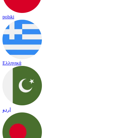
polski
Ελληνικά
اردو