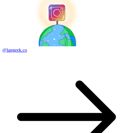
@langeek.co