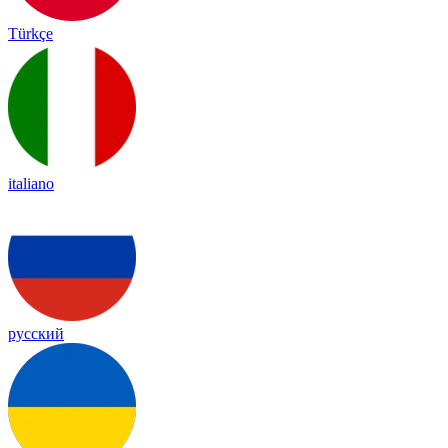
Türkçe
italiano
русский