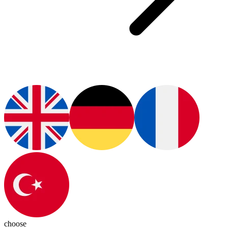
choose