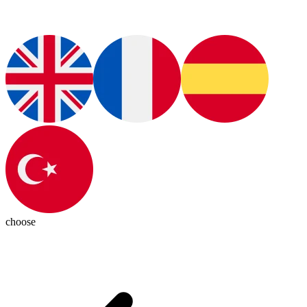
choose