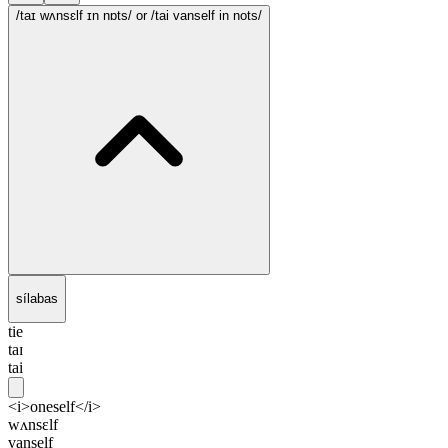
/taɪ wʌnsɛlf ɪn nɒts/
or /tai vanself in nots/
sílabas
tie
taɪ
tai
<i>oneself</i>
wʌnsɛlf
vanself