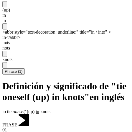
(up)
ɪn
in
<abbr style="text-decoration: underline;" title="in / into" >
in</abbr>
nɒts
nots
knots
Phrase
(
1
)
Definición y significado de "tie
oneself (up) in knots"en inglés
to tie
oneself
(up)
in
knots
FRASE
01