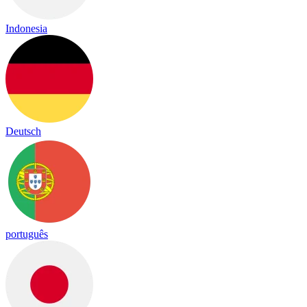
Indonesia
Deutsch
português