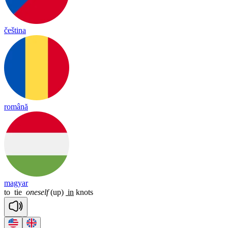
čeština
română
magyar
to
tie
oneself
(up)
in
knots