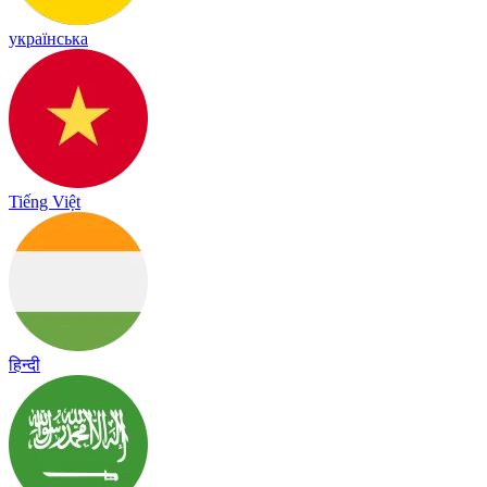
українська
Tiếng Việt
हिन्दी