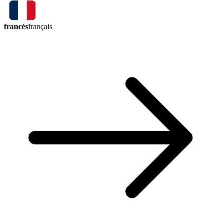
francés
français