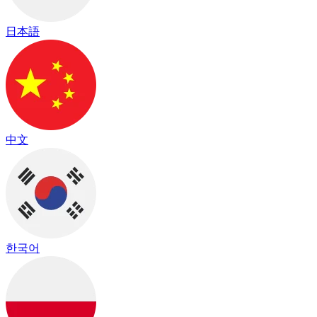
日本語
中文
한국어