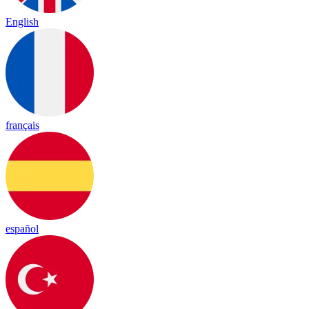
English
français
español