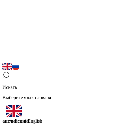
Искать
Выберите язык словаря
английский
English