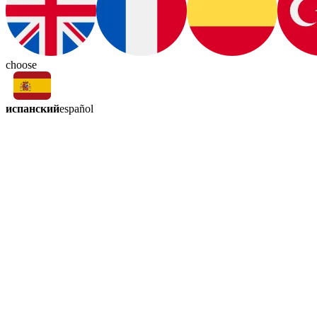
choose
испанский
español